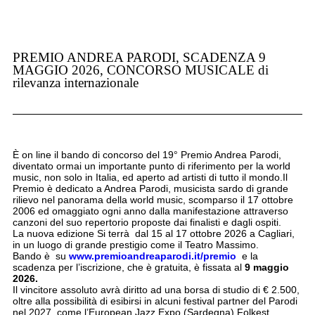
PREMIO ANDREA PARODI, SCADENZA 9
MAGGIO 2026, CONCORSO MUSICALE di
rilevanza internazionale
È on line il bando di concorso del 19° Premio Andrea Parodi,
diventato ormai un importante punto di riferimento per la world
music, non solo in Italia, ed aperto ad artisti di tutto il mondo.Il
Premio è dedicato a Andrea Parodi, musicista sardo di grande
rilievo nel panorama della world music, scomparso il 17 ottobre
2006 ed omaggiato ogni anno dalla manifestazione attraverso
canzoni del suo repertorio proposte dai finalisti e dagli ospiti.
La nuova edizione Si terrà dal 15 al 17 ottobre 2026 a Cagliari,
in un luogo di grande prestigio come il Teatro Massimo.
Bando è su
www.premioandreaparodi.it/premio
e la
scadenza per l’iscrizione, che è gratuita, è fissata al
9 maggio
2026.
Il vincitore assoluto avrà diritto ad una borsa di studio di € 2.500,
oltre alla possibilità di esibirsi in alcuni festival partner del Parodi
nel 2027, come l’European Jazz Expo (Sardegna) Folkest