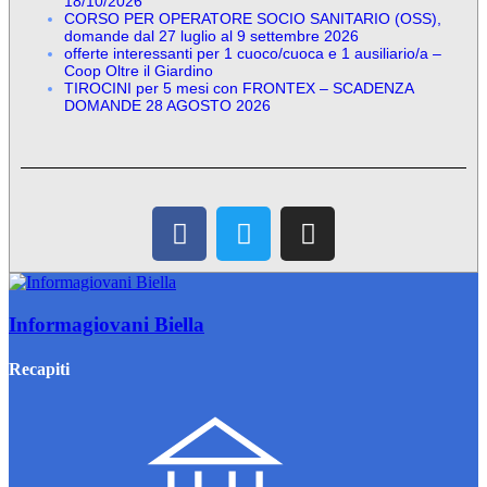
18/10/2026
CORSO PER OPERATORE SOCIO SANITARIO (OSS),
domande dal 27 luglio al 9 settembre 2026
offerte interessanti per 1 cuoco/cuoca e 1 ausiliario/a –
Coop Oltre il Giardino
TIROCINI per 5 mesi con FRONTEX – SCADENZA
DOMANDE 28 AGOSTO 2026
Informagiovani Biella
Recapiti