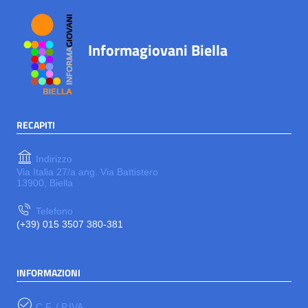
Informagiovani Biella
RECAPITI
Indirizzo
Via Italia 27/a ang. Via Battistero
13900, Biella
Telefono
(+39) 015 3507 380-381
INFORMAZIONI
C.F. / P.IVA