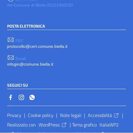
del Comune di Biella 00221900020
POSTA ELETTRONICA
PEC
protocollo@cert.comune.biella.it
Email
infogio@comune.biella.it
SEGUICI SU
Sezione Link Utili
Privacy
|
Cookie policy
|
Note legali
|
Accessibilità
|
Realizzato con
WordPress
|
Tema grafico
ItaliaWP2