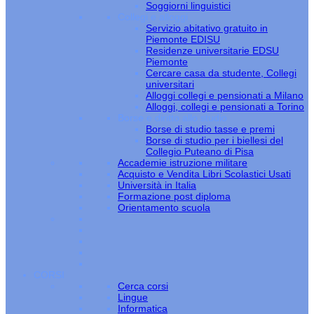
Soggiorni linguistici
Collegi e alloggi
Servizio abitativo gratuito in
Piemonte EDISU
Residenze universitarie EDSU
Piemonte
Cercare casa da studente, Collegi
universitari
Alloggi collegi e pensionati a Milano
Alloggi, collegi e pensionati a Torino
Borse e diritto allo studio
Borse di studio tasse e premi
Borse di studio per i biellesi del
Collegio Puteano di Pisa
Accademie istruzione militare
Acquisto e Vendita Libri Scolastici Usati
Università in Italia
Formazione post diploma
Orientamento scuola
CORSI
Cerca corsi
Lingue
Informatica