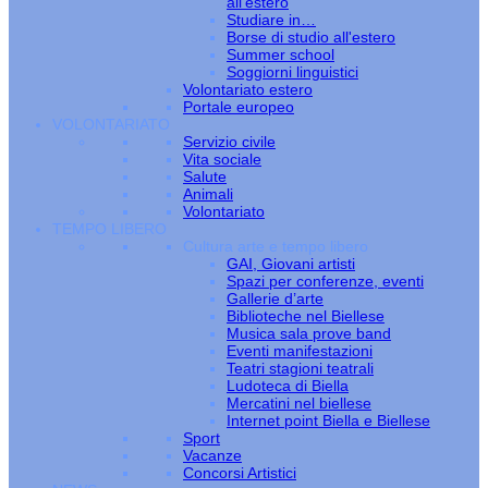
all’estero
Studiare in…
Borse di studio all'estero
Summer school
Soggiorni linguistici
Volontariato estero
Portale europeo
VOLONTARIATO
Servizio civile
Vita sociale
Salute
Animali
Volontariato
TEMPO LIBERO
Cultura arte e tempo libero
GAI, Giovani artisti
Spazi per conferenze, eventi
Gallerie d’arte
Biblioteche nel Biellese
Musica sala prove band
Eventi manifestazioni
Teatri stagioni teatrali
Ludoteca di Biella
Mercatini nel biellese
Internet point Biella e Biellese
Sport
Vacanze
Concorsi Artistici