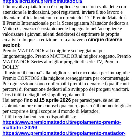
https://iscrizioni.premiomattador.it/
L’innovativa piattaforma è semplice e veloce: una volta lette con
attenzione le indicazioni, puoi registrarti, inviare il tuo lavoro e
diventare ufficialmente un concorrente del 17° Premio Mattador!
Il Premio Internazionale per la Sceneggiatura Mattador dedicato a
Matteo Caenazzo è costantemente impegnato nell’accogliere e
valorizzare i giovani talenti desiderosi di esprimere la propria
creatività. In questa edizione lo fa attraverso
cinque diverse
sezioni:
Premio MATTADOR alla migliore sceneggiatura per
lungometraggio, Premio MATTADOR al miglior soggetto, Premio
MATTADOR Series al miglior progetto di serie TV, Premio
DOLLY
“Illustrare il cinema” alla migliore storia raccontata per immagini e
Premio CORTO86 alla migliore sceneggiatura per cortometraggio.
Per ogni sezione sono confermati i premi in denaro e i qualificanti
percorsi di formazione dedicati allo sviluppo dei progetti vincitori.
Trovi tutti i dettagli nei singoli regolamenti.
Hai tempo
fino al 15 aprile 2026
per partecipare, se sei un
aspirante autore o ne conosci qualcuno, questo è il momento giusto
per scoprire e fargli scoprire il mondo di Mattador!
Tutti i regolamenti sono disponibili su:
https://www.premiomattador.it/regolamento-premio-
mattador-2026/
https://www.premiomattador.it/regolamento-mattador-