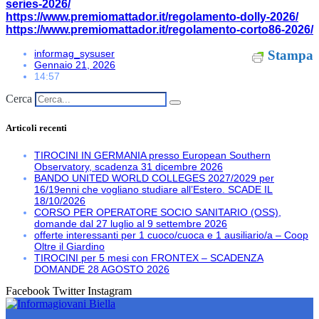
series-2026/
https://www.premiomattador.it/regolamento-dolly-2026/
https://www.premiomattador.it/regolamento-corto86-2026/
informag_sysuser
Stampa
Gennaio 21, 2026
14:57
Cerca
Articoli recenti
TIROCINI IN GERMANIA presso European Southern
Observatory, scadenza 31 dicembre 2026
BANDO UNITED WORLD COLLEGES 2027/2029 per
16/19enni che vogliano studiare all’Estero. SCADE IL
18/10/2026
CORSO PER OPERATORE SOCIO SANITARIO (OSS),
domande dal 27 luglio al 9 settembre 2026
offerte interessanti per 1 cuoco/cuoca e 1 ausiliario/a – Coop
Oltre il Giardino
TIROCINI per 5 mesi con FRONTEX – SCADENZA
DOMANDE 28 AGOSTO 2026
Facebook
Twitter
Instagram