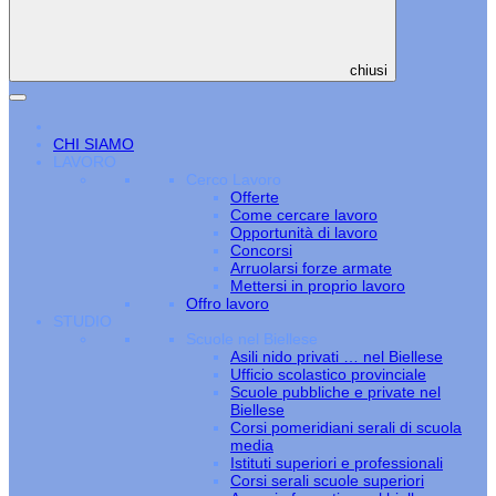
chiusi
CHI SIAMO
LAVORO
Cerco Lavoro
Offerte
Come cercare lavoro
Opportunità di lavoro
Concorsi
Arruolarsi forze armate
Mettersi in proprio lavoro
Offro lavoro
STUDIO
Scuole nel Biellese
Asili nido privati … nel Biellese
Ufficio scolastico provinciale
Scuole pubbliche e private nel
Biellese
Corsi pomeridiani serali di scuola
media
Istituti superiori e professionali
Corsi serali scuole superiori