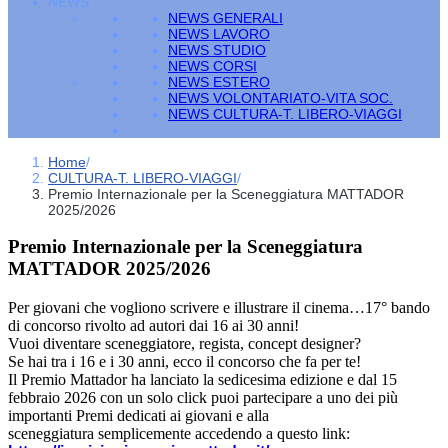
NEWS
NEWS GENERALI
NEWS LAVORO
NEWS STUDIO
NEWS CORSI
NEWS ESTERO
NEWS VOLONTARIATO-VITA SOC.
NEWS CULTURA-T. LIBERO-VIAGGI
Home
/
CULTURA-T. LIBERO-VIAGGI
/
Premio Internazionale per la Sceneggiatura MATTADOR
2025/2026
Premio Internazionale per la Sceneggiatura
MATTADOR 2025/2026
Per giovani che vogliono scrivere e illustrare il cinema…17° bando
di concorso rivolto ad autori dai 16 ai 30 anni!
Vuoi diventare sceneggiatore, regista, concept designer?
Se hai tra i 16 e i 30 anni, ecco il concorso che fa per te!
Il Premio Mattador ha lanciato la sedicesima edizione e dal 15
febbraio 2026 con un solo click puoi partecipare a uno dei più
importanti Premi dedicati ai giovani e alla
sceneggiatura semplicemente accedendo a questo link: