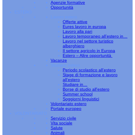
Agenzie formative
Opportunità
ESTERO
Lavoro estero
Offerte attive
Eures lavoro in europa
Lavoro alla pari
Lavoro temporaneo all’estero in…
Lavoro nel settore turistico
alberghiero
Il settore agricolo in Europa
Estero – Altre opportunità
Vacanze
Studiare estero
Periodo scolastico all’estero
Stage di formazione e lavoro
all’estero
Studiare in…
Borse di studio all'estero
Summer school
Soggiorni linguistici
Volontariato estero
Portale europeo
VOLONTARIATO
Servizio civile
Vita sociale
Salute
Animali