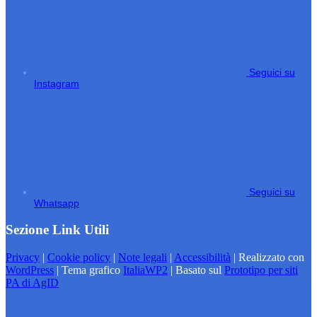
Seguici su
Instagram
Seguici su
Whatsapp
Sezione Link Utili
Privacy
|
Cookie policy
|
Note legali
|
Accessibilità
| Realizzato con
WordPress
|
Tema grafico
ItaliaWP2
| Basato sul
Prototipo per siti
PA di AgID