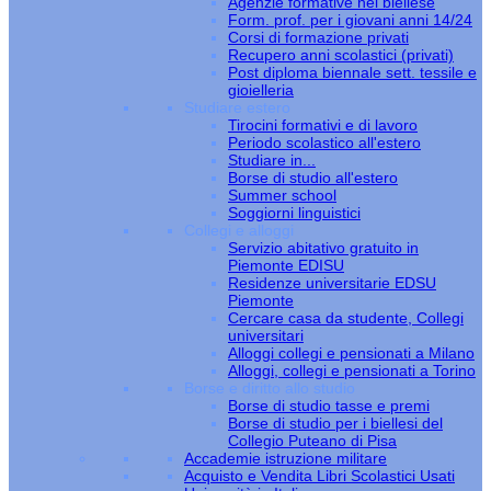
Agenzie formative nel biellese
Form. prof. per i giovani anni 14/24
Corsi di formazione privati
Recupero anni scolastici (privati)
Post diploma biennale sett. tessile e
gioielleria
Studiare estero
Tirocini formativi e di lavoro
Periodo scolastico all'estero
Studiare in...
Borse di studio all'estero
Summer school
Soggiorni linguistici
Collegi e alloggi
Servizio abitativo gratuito in
Piemonte EDISU
Residenze universitarie EDSU
Piemonte
Cercare casa da studente, Collegi
universitari
Alloggi collegi e pensionati a Milano
Alloggi, collegi e pensionati a Torino
Borse e diritto allo studio
Borse di studio tasse e premi
Borse di studio per i biellesi del
Collegio Puteano di Pisa
Accademie istruzione militare
Acquisto e Vendita Libri Scolastici Usati