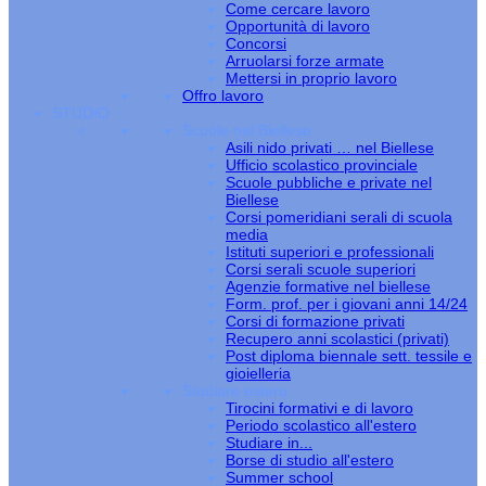
Come cercare lavoro
Opportunità di lavoro
Concorsi
Arruolarsi forze armate
Mettersi in proprio lavoro
Offro lavoro
STUDIO
Scuole nel Biellese
Asili nido privati … nel Biellese
Ufficio scolastico provinciale
Scuole pubbliche e private nel
Biellese
Corsi pomeridiani serali di scuola
media
Istituti superiori e professionali
Corsi serali scuole superiori
Agenzie formative nel biellese
Form. prof. per i giovani anni 14/24
Corsi di formazione privati
Recupero anni scolastici (privati)
Post diploma biennale sett. tessile e
gioielleria
Studiare estero
Tirocini formativi e di lavoro
Periodo scolastico all'estero
Studiare in...
Borse di studio all'estero
Summer school