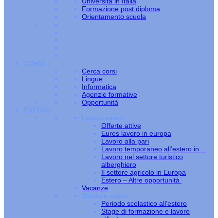
Università in Italia
Formazione post diploma
Orientamento scuola
CORSI
Cerca corsi
Lingue
Informatica
Agenzie formative
Opportunità
ESTERO
Lavoro estero
Offerte attive
Eures lavoro in europa
Lavoro alla pari
Lavoro temporaneo all’estero in…
Lavoro nel settore turistico
alberghiero
Il settore agricolo in Europa
Estero – Altre opportunità
Vacanze
Studiare estero
Periodo scolastico all’estero
Stage di formazione e lavoro