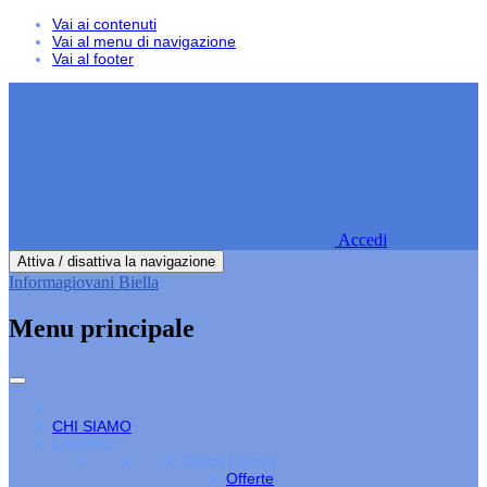
Vai ai contenuti
Vai al menu di navigazione
Vai al footer
Accedi
Attiva / disattiva la navigazione
Informagiovani Biella
Menu principale
CHI SIAMO
LAVORO
Cerco Lavoro
Offerte