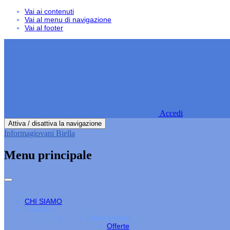
Vai ai contenuti
Vai al menu di navigazione
Vai al footer
Accedi
Attiva / disattiva la navigazione
Informagiovani Biella
Menu principale
CHI SIAMO
LAVORO
Cerco Lavoro
Offerte