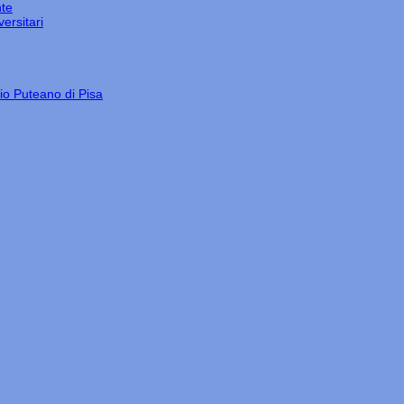
nte
ersitari
gio Puteano di Pisa