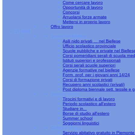
Come cercare lavoro
Opportunità di lavoro
Concorsi
Arruolarsi forze armate
Mettersi in proprio lavoro
Offro lavoro
STUDIO
Scuole nel Biellese
Asili nido privati … nel Biellese
Ufficio scolastico provinciale
Scuole pubbliche e private nel Bielles
Corsi pomeridiani serali di scuola med
Istituti superiori e professionali
Corsi serali scuole superiori
Agenzie formative nel biellese
Form. prof. per i giovani anni 14/24
Corsi di formazione privati
Recupero anni scolastici (privati)
Post diploma biennale sett. tessile e gi
Studiare estero
Tirocini formativi e di lavoro
Periodo scolastico all'estero
Studiare in...
Borse di studio all'estero
Summer school
Soggiorni linguistici
Collegi e alloggi
Servizio abitativo gratuito in Piemont