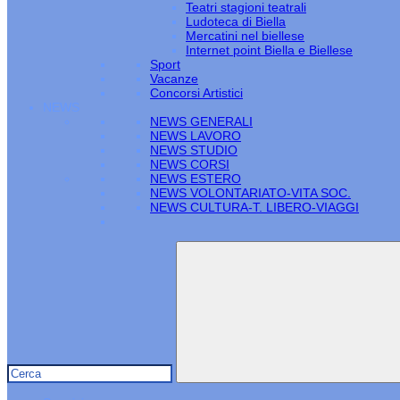
Teatri stagioni teatrali
Ludoteca di Biella
Mercatini nel biellese
Internet point Biella e Biellese
Sport
Vacanze
Concorsi Artistici
NEWS
NEWS GENERALI
NEWS LAVORO
NEWS STUDIO
NEWS CORSI
NEWS ESTERO
NEWS VOLONTARIATO-VITA SOC.
NEWS CULTURA-T. LIBERO-VIAGGI