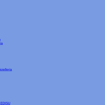
e
ia
oielleria
e EDISU