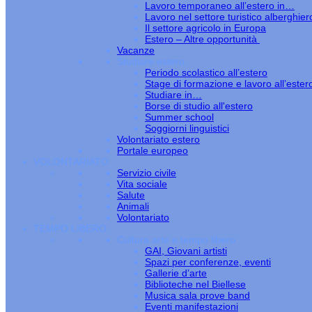
Lavoro temporaneo all’estero in…
Lavoro nel settore turistico alberghier
Il settore agricolo in Europa
Estero – Altre opportunità
Vacanze
Studiare estero
Periodo scolastico all’estero
Stage di formazione e lavoro all’ester
Studiare in…
Borse di studio all'estero
Summer school
Soggiorni linguistici
Volontariato estero
Portale europeo
VOLONTARIATO
Servizio civile
Vita sociale
Salute
Animali
Volontariato
TEMPO LIBERO
Cultura arte e tempo libero
GAI, Giovani artisti
Spazi per conferenze, eventi
Gallerie d’arte
Biblioteche nel Biellese
Musica sala prove band
Eventi manifestazioni