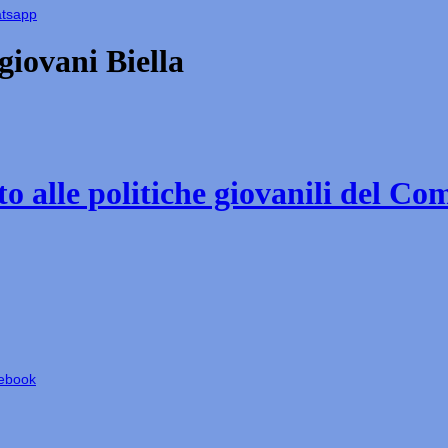
atsapp
iovani Biella
o alle politiche giovanili del Co
cebook