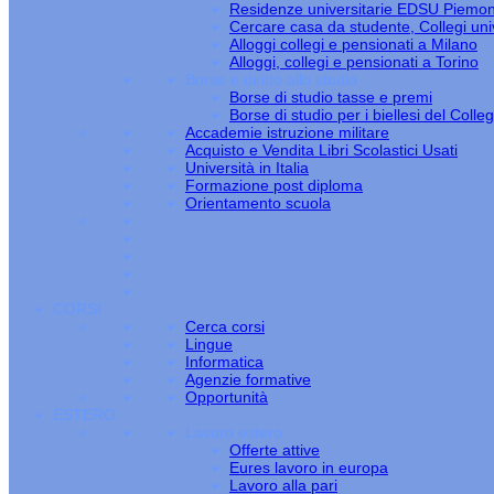
Residenze universitarie EDSU Piemo
Cercare casa da studente, Collegi univ
Alloggi collegi e pensionati a Milano
Alloggi, collegi e pensionati a Torino
Borse e diritto allo studio
Borse di studio tasse e premi
Borse di studio per i biellesi del Colle
Accademie istruzione militare
Acquisto e Vendita Libri Scolastici Usati
Università in Italia
Formazione post diploma
Orientamento scuola
CORSI
Cerca corsi
Lingue
Informatica
Agenzie formative
Opportunità
ESTERO
Lavoro estero
Offerte attive
Eures lavoro in europa
Lavoro alla pari