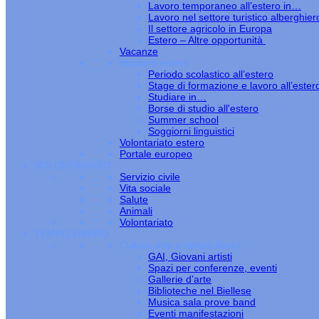
Lavoro temporaneo all’estero in…
Lavoro nel settore turistico alberghier
Il settore agricolo in Europa
Estero – Altre opportunità
Vacanze
Studiare estero
Periodo scolastico all’estero
Stage di formazione e lavoro all’ester
Studiare in…
Borse di studio all'estero
Summer school
Soggiorni linguistici
Volontariato estero
Portale europeo
VOLONTARIATO
Servizio civile
Vita sociale
Salute
Animali
Volontariato
TEMPO LIBERO
Cultura arte e tempo libero
GAI, Giovani artisti
Spazi per conferenze, eventi
Gallerie d’arte
Biblioteche nel Biellese
Musica sala prove band
Eventi manifestazioni