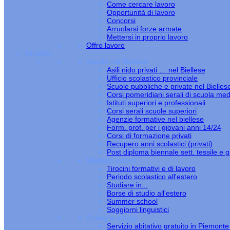
Come cercare lavoro
Opportunità di lavoro
Concorsi
Arruolarsi forze armate
Mettersi in proprio lavoro
Offro lavoro
STUDIO
Scuole nel Biellese
Asili nido privati … nel Biellese
Ufficio scolastico provinciale
Scuole pubbliche e private nel Bielles
Corsi pomeridiani serali di scuola med
Istituti superiori e professionali
Corsi serali scuole superiori
Agenzie formative nel biellese
Form. prof. per i giovani anni 14/24
Corsi di formazione privati
Recupero anni scolastici (privati)
Post diploma biennale sett. tessile e gi
Studiare estero
Tirocini formativi e di lavoro
Periodo scolastico all'estero
Studiare in...
Borse di studio all'estero
Summer school
Soggiorni linguistici
Collegi e alloggi
Servizio abitativo gratuito in Piemont