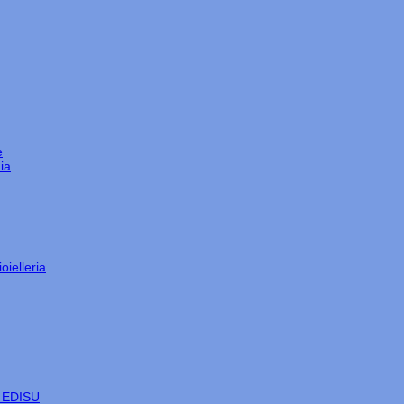
e
ia
oielleria
e EDISU