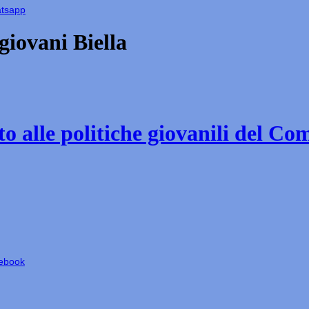
atsapp
iovani Biella
o alle politiche giovanili del Co
cebook