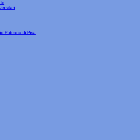
nte
ersitari
gio Puteano di Pisa