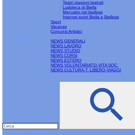
Teatri stagioni teatrali
Ludoteca di Biella
Mercatini nel biellese
Internet point Biella e Biellese
Sport
Vacanze
Concorsi Artistici
NEWS
NEWS GENERALI
NEWS LAVORO
NEWS STUDIO
NEWS CORSI
NEWS ESTERO
NEWS VOLONTARIATO-VITA SOC.
NEWS CULTURA-T. LIBERO-VIAGGI