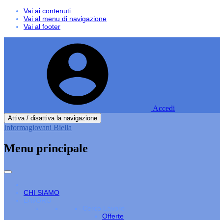
Vai ai contenuti
Vai al menu di navigazione
Vai al footer
Accedi
Attiva / disattiva la navigazione
Informagiovani Biella
Menu principale
CHI SIAMO
LAVORO
Cerco Lavoro
Offerte