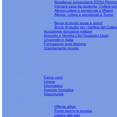
Residenze universitarie EDSU Piemo
Cercare casa da studente, Collegi univ
Alloggi collegi e pensionati a Milano
Alloggi, collegi e pensionati a Torino
Borse e diritto allo studio
Borse di studio tasse e premi
Borse di studio per i biellesi del Colle
Accademie istruzione militare
Acquisto e Vendita Libri Scolastici Usati
Università in Italia
Formazione post diploma
Orientamento scuola
CORSI
Cerca corsi
Lingue
Informatica
Agenzie formative
Opportunità
ESTERO
Lavoro estero
Offerte attive
Eures lavoro in europa
Lavoro alla pari