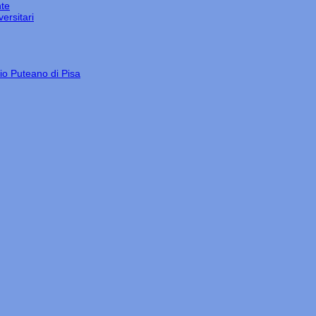
nte
ersitari
gio Puteano di Pisa