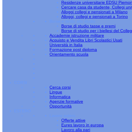
Residenze universitarie EDSU Piemo
Cercare casa da studente, Collegi univ
Alloggi collegi e pensionati a Milano
Alloggi, collegi e pensionati a Torino
Borse e diritto allo studio
Borse di studio tasse e premi
Borse di studio per i biellesi del Colle
Accademie istruzione militare
Acquisto e Vendita Libri Scolastici Usati
Università in Italia
Formazione post diploma
Orientamento scuola
CORSI
Cerca corsi
Lingue
Informatica
Agenzie formative
Opportunità
ESTERO
Lavoro estero
Offerte attive
Eures lavoro in europa
Lavoro alla pari