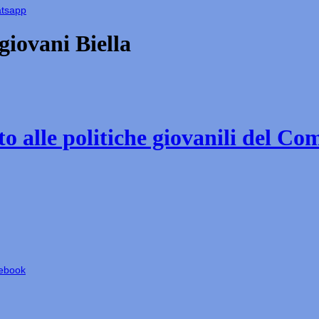
atsapp
iovani Biella
o alle politiche giovanili del Co
cebook