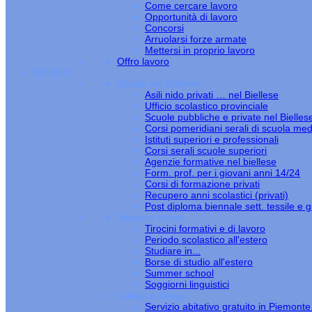
Come cercare lavoro
Opportunità di lavoro
Concorsi
Arruolarsi forze armate
Mettersi in proprio lavoro
Offro lavoro
STUDIO
Scuole nel Biellese
Asili nido privati … nel Biellese
Ufficio scolastico provinciale
Scuole pubbliche e private nel Bielles
Corsi pomeridiani serali di scuola med
Istituti superiori e professionali
Corsi serali scuole superiori
Agenzie formative nel biellese
Form. prof. per i giovani anni 14/24
Corsi di formazione privati
Recupero anni scolastici (privati)
Post diploma biennale sett. tessile e gi
Studiare estero
Tirocini formativi e di lavoro
Periodo scolastico all'estero
Studiare in...
Borse di studio all'estero
Summer school
Soggiorni linguistici
Collegi e alloggi
Servizio abitativo gratuito in Piemont