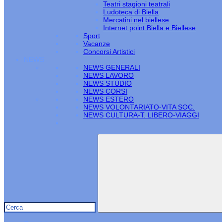
Teatri stagioni teatrali
Ludoteca di Biella
Mercatini nel biellese
Internet point Biella e Biellese
Sport
Vacanze
Concorsi Artistici
NEWS
NEWS GENERALI
NEWS LAVORO
NEWS STUDIO
NEWS CORSI
NEWS ESTERO
NEWS VOLONTARIATO-VITA SOC.
NEWS CULTURA-T. LIBERO-VIAGGI