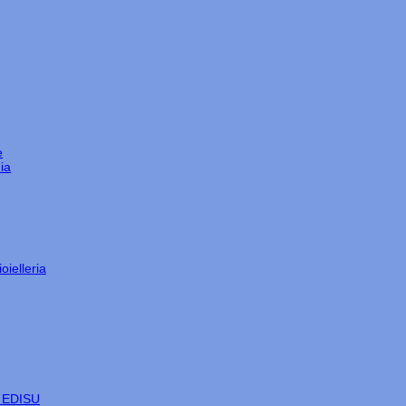
e
ia
oielleria
e EDISU