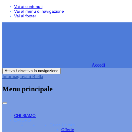
Vai ai contenuti
Vai al menu di navigazione
Vai al footer
Accedi
Attiva / disattiva la navigazione
Informagiovani Biella
Menu principale
CHI SIAMO
LAVORO
Cerco Lavoro
Offerte