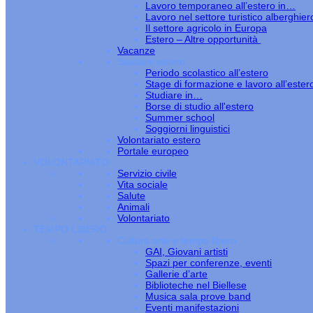
Lavoro temporaneo all’estero in…
Lavoro nel settore turistico alberghier
Il settore agricolo in Europa
Estero – Altre opportunità
Vacanze
Studiare estero
Periodo scolastico all’estero
Stage di formazione e lavoro all’ester
Studiare in…
Borse di studio all'estero
Summer school
Soggiorni linguistici
Volontariato estero
Portale europeo
VOLONTARIATO
Servizio civile
Vita sociale
Salute
Animali
Volontariato
TEMPO LIBERO
Cultura arte e tempo libero
GAI, Giovani artisti
Spazi per conferenze, eventi
Gallerie d’arte
Biblioteche nel Biellese
Musica sala prove band
Eventi manifestazioni