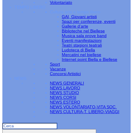
Volontariato
TEMPO LIBERO
Cultura arte e tempo libero
GAI, Giovani artisti
Spazi per conferenze, eventi
Gallerie d’arte
Biblioteche nel Biellese
Musica sala prove band
Eventi manifestazioni
Teatri stagioni teatrali
Ludoteca di Biella
Mercatini nel biellese
Internet point Biella e Biellese
Sport
Vacanze
Concorsi Artistici
NEWS
NEWS GENERALI
NEWS LAVORO
NEWS STUDIO
NEWS CORSI
NEWS ESTERO
NEWS VOLONTARIATO-VITA SOC.
NEWS CULTURA-T. LIBERO-VIAGGI