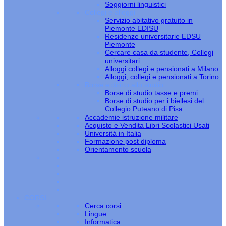
Soggiorni linguistici
Collegi e alloggi
Servizio abitativo gratuito in
Piemonte EDISU
Residenze universitarie EDSU
Piemonte
Cercare casa da studente, Collegi
universitari
Alloggi collegi e pensionati a Milano
Alloggi, collegi e pensionati a Torino
Borse e diritto allo studio
Borse di studio tasse e premi
Borse di studio per i biellesi del
Collegio Puteano di Pisa
Accademie istruzione militare
Acquisto e Vendita Libri Scolastici Usati
Università in Italia
Formazione post diploma
Orientamento scuola
CORSI
Cerca corsi
Lingue
Informatica