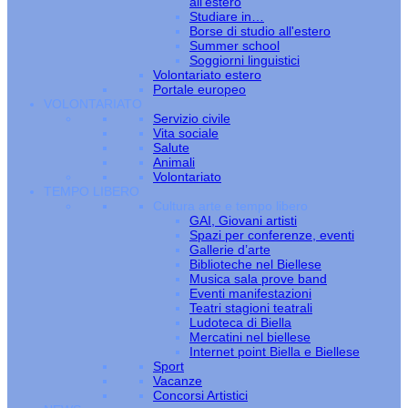
all’estero
Studiare in…
Borse di studio all'estero
Summer school
Soggiorni linguistici
Volontariato estero
Portale europeo
VOLONTARIATO
Servizio civile
Vita sociale
Salute
Animali
Volontariato
TEMPO LIBERO
Cultura arte e tempo libero
GAI, Giovani artisti
Spazi per conferenze, eventi
Gallerie d’arte
Biblioteche nel Biellese
Musica sala prove band
Eventi manifestazioni
Teatri stagioni teatrali
Ludoteca di Biella
Mercatini nel biellese
Internet point Biella e Biellese
Sport
Vacanze
Concorsi Artistici