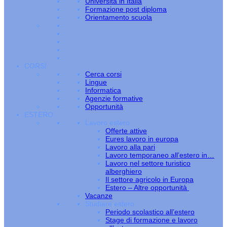
Università in Italia
Formazione post diploma
Orientamento scuola
CORSI
Cerca corsi
Lingue
Informatica
Agenzie formative
Opportunità
ESTERO
Lavoro estero
Offerte attive
Eures lavoro in europa
Lavoro alla pari
Lavoro temporaneo all’estero in…
Lavoro nel settore turistico
alberghiero
Il settore agricolo in Europa
Estero – Altre opportunità
Vacanze
Studiare estero
Periodo scolastico all’estero
Stage di formazione e lavoro