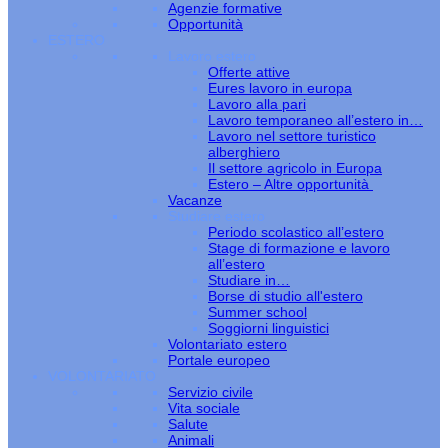
Agenzie formative
Opportunità
ESTERO
Lavoro estero
Offerte attive
Eures lavoro in europa
Lavoro alla pari
Lavoro temporaneo all’estero in…
Lavoro nel settore turistico
alberghiero
Il settore agricolo in Europa
Estero – Altre opportunità
Vacanze
Studiare estero
Periodo scolastico all’estero
Stage di formazione e lavoro
all’estero
Studiare in…
Borse di studio all'estero
Summer school
Soggiorni linguistici
Volontariato estero
Portale europeo
VOLONTARIATO
Servizio civile
Vita sociale
Salute
Animali