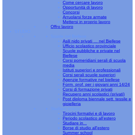
Come cercare lavoro
Opportunità di lavoro
Concorsi
Arruolarsi forze armate
Mettersi in proprio lavoro
Offro lavoro
STUDIO
Scuole nel Biellese
Asili nido privati … nel Biellese
Ufficio scolastico provinciale
Scuole pubbliche e private nel
Biellese
Corsi pomeridiani serali di scuola
media
Istituti superiori e professionali
Corsi serali scuole superiori
Agenzie formative nel biellese
Form. prof. per i giovani anni 14/24
Corsi di formazione privati
Recupero anni scolastici (privati)
Post diploma biennale sett. tessile e
gioielleria
Studiare estero
Tirocini formativi e di lavoro
Periodo scolastico all'estero
Studiare in...
Borse di studio all'estero
Summer school