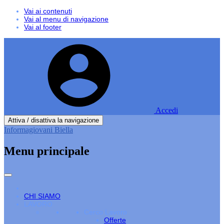
Vai ai contenuti
Vai al menu di navigazione
Vai al footer
Accedi
Attiva / disattiva la navigazione
Informagiovani Biella
Menu principale
CHI SIAMO
LAVORO
Cerco Lavoro
Offerte