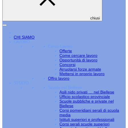
chiusi
CHI SIAMO
LAVORO
Cerco Lavoro
Offerte
Come cercare lavoro
Opportunità di lavoro
Concorsi
Arruolarsi forze armate
Mettersi in proprio lavoro
Offro lavoro
STUDIO
Scuole nel Biellese
Asili nido privati … nel Biellese
Ufficio scolastico provinciale
Scuole pubbliche e private nel
Biellese
Corsi pomeridiani serali di scuola
media
Istituti superiori e professionali
Corsi serali scuole superiori