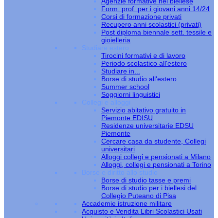
Agenzie formative nel biellese
Form. prof. per i giovani anni 14/24
Corsi di formazione privati
Recupero anni scolastici (privati)
Post diploma biennale sett. tessile e
gioielleria
Studiare estero
Tirocini formativi e di lavoro
Periodo scolastico all'estero
Studiare in...
Borse di studio all'estero
Summer school
Soggiorni linguistici
Collegi e alloggi
Servizio abitativo gratuito in
Piemonte EDISU
Residenze universitarie EDSU
Piemonte
Cercare casa da studente, Collegi
universitari
Alloggi collegi e pensionati a Milano
Alloggi, collegi e pensionati a Torino
Borse e diritto allo studio
Borse di studio tasse e premi
Borse di studio per i biellesi del
Collegio Puteano di Pisa
Accademie istruzione militare
Acquisto e Vendita Libri Scolastici Usati