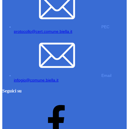
PEC
protocollo@cert.comune.biella.it
Email
infogio@comune.biella.it
Seguici su