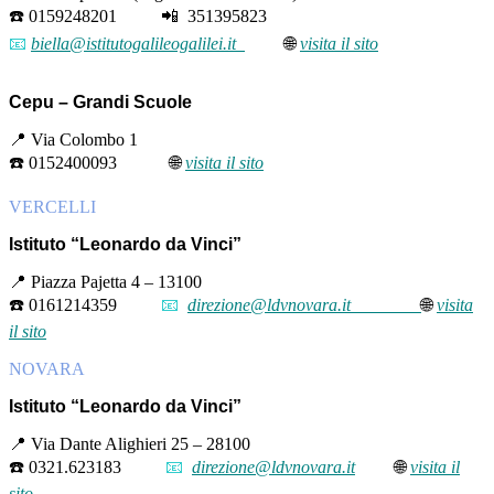
☎️ 0159248201 📲 351395823
📧
biella@istitutogalileogalilei.it
🌐
visita il sito
Cepu – Grandi Scuole
📍 Via Colombo 1
☎️ 0152400093 🌐
visita il sito
VERCELLI
Istituto “Leonardo da Vinci”
📍 Piazza Pajetta 4 – 13100
☎️ 0161214359
📧
direzione@ldvnovara.it
🌐
visita
il sito
NOVARA
Istituto “Leonardo da Vinci”
📍 Via Dante Alighieri 25 – 28100
☎️ 0321.623183
📧
direzione@ldvnovara.it
🌐
visita il
sito