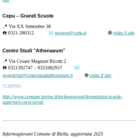
Cepu – Grandi Scuole
📍 Via XX Settembre 38
☎️ 0321.390312
📧
novara@cepu.it
🌐
visita il sito
Centro Studi “Athenaeum”
📍 Via Cesare Magnani Ricotti 2
☎️ 0321392747 – 0321682937
📧
segreteria@centrostudiathenaeum.it
🌐
visita il sito
TORINO
http://www.comune.torino.it/torinogiovani/formazione/scuole-
superiori-corsi-serali
Informagiovani Comune di Biella, aggiornata 2025