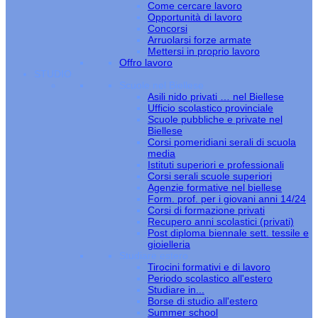
Come cercare lavoro
Opportunità di lavoro
Concorsi
Arruolarsi forze armate
Mettersi in proprio lavoro
Offro lavoro
STUDIO
Scuole nel Biellese
Asili nido privati … nel Biellese
Ufficio scolastico provinciale
Scuole pubbliche e private nel
Biellese
Corsi pomeridiani serali di scuola
media
Istituti superiori e professionali
Corsi serali scuole superiori
Agenzie formative nel biellese
Form. prof. per i giovani anni 14/24
Corsi di formazione privati
Recupero anni scolastici (privati)
Post diploma biennale sett. tessile e
gioielleria
Studiare estero
Tirocini formativi e di lavoro
Periodo scolastico all'estero
Studiare in...
Borse di studio all'estero
Summer school