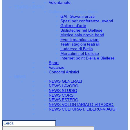
Volontariato
TEMPO LIBERO
Cultura arte e tempo libero
GAI, Giovani artisti
Spazi per conferenze, eventi
Gallerie d’arte
Biblioteche nel Biellese
Musica sala prove band
Eventi manifestazioni
Teatri stagioni teatrali
Ludoteca di Biella
Mercatini nel biellese
Internet point Biella e Biellese
Sport
Vacanze
Concorsi Artistici
NEWS
NEWS GENERALI
NEWS LAVORO
NEWS STUDIO
NEWS CORSI
NEWS ESTERO
NEWS VOLONTARIATO-VITA SOC.
NEWS CULTURA-T. LIBERO-VIAGGI