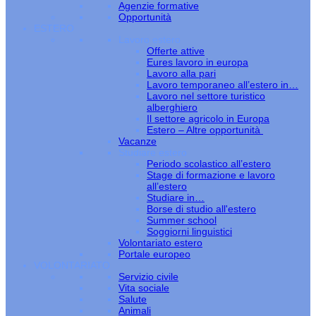
Agenzie formative
Opportunità
ESTERO
Lavoro estero
Offerte attive
Eures lavoro in europa
Lavoro alla pari
Lavoro temporaneo all’estero in…
Lavoro nel settore turistico
alberghiero
Il settore agricolo in Europa
Estero – Altre opportunità
Vacanze
Studiare estero
Periodo scolastico all’estero
Stage di formazione e lavoro
all’estero
Studiare in…
Borse di studio all'estero
Summer school
Soggiorni linguistici
Volontariato estero
Portale europeo
VOLONTARIATO
Servizio civile
Vita sociale
Salute
Animali