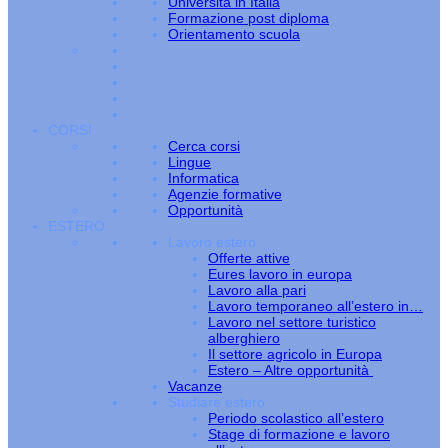
Università in Italia
Formazione post diploma
Orientamento scuola
CORSI
Cerca corsi
Lingue
Informatica
Agenzie formative
Opportunità
ESTERO
Lavoro estero
Offerte attive
Eures lavoro in europa
Lavoro alla pari
Lavoro temporaneo all’estero in…
Lavoro nel settore turistico
alberghiero
Il settore agricolo in Europa
Estero – Altre opportunità
Vacanze
Studiare estero
Periodo scolastico all’estero
Stage di formazione e lavoro