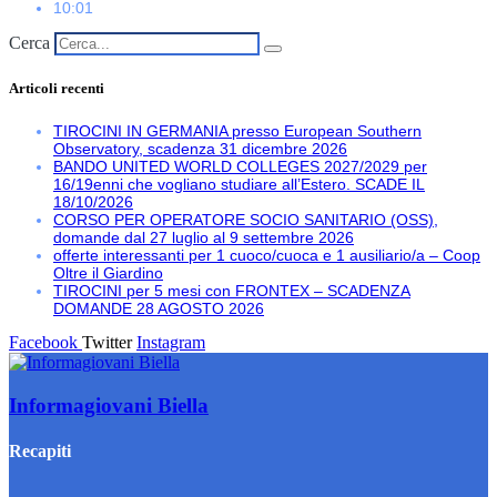
10:01
Cerca
Articoli recenti
TIROCINI IN GERMANIA presso European Southern
Observatory, scadenza 31 dicembre 2026
BANDO UNITED WORLD COLLEGES 2027/2029 per
16/19enni che vogliano studiare all’Estero. SCADE IL
18/10/2026
CORSO PER OPERATORE SOCIO SANITARIO (OSS),
domande dal 27 luglio al 9 settembre 2026
offerte interessanti per 1 cuoco/cuoca e 1 ausiliario/a – Coop
Oltre il Giardino
TIROCINI per 5 mesi con FRONTEX – SCADENZA
DOMANDE 28 AGOSTO 2026
Facebook
Twitter
Instagram
Informagiovani Biella
Recapiti