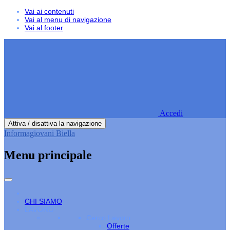
Vai ai contenuti
Vai al menu di navigazione
Vai al footer
Accedi
Attiva / disattiva la navigazione
Informagiovani Biella
Menu principale
CHI SIAMO
LAVORO
Cerco Lavoro
Offerte