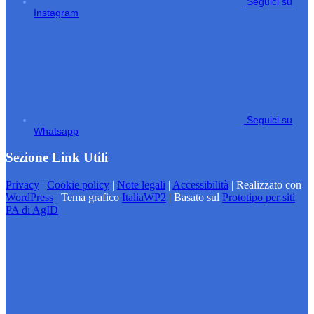
Seguici su
Instagram
Seguici su
Whatsapp
Sezione Link Utili
Privacy
|
Cookie policy
|
Note legali
|
Accessibilità
| Realizzato con
WordPress
|
Tema grafico
ItaliaWP2
| Basato sul
Prototipo per siti
PA di AgID