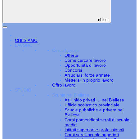
chiusi
CHI SIAMO
LAVORO
Cerco Lavoro
Offerte
Come cercare lavoro
Opportunità di lavoro
Concorsi
Arruolarsi forze armate
Mettersi in proprio lavoro
Offro lavoro
STUDIO
Scuole nel Biellese
Asili nido privati … nel Biellese
Ufficio scolastico provinciale
Scuole pubbliche e private nel
Biellese
Corsi pomeridiani serali di scuola
media
Istituti superiori e professionali
Corsi serali scuole superiori