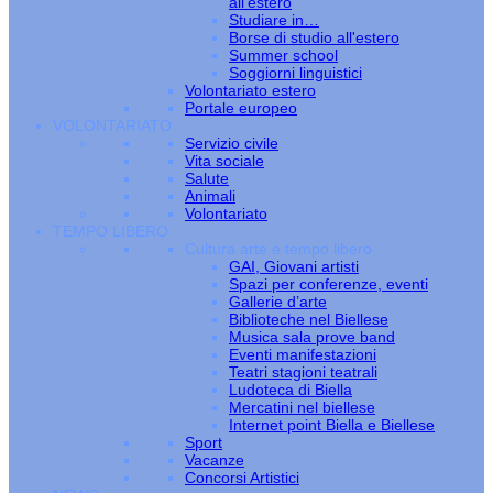
all’estero
Studiare in…
Borse di studio all'estero
Summer school
Soggiorni linguistici
Volontariato estero
Portale europeo
VOLONTARIATO
Servizio civile
Vita sociale
Salute
Animali
Volontariato
TEMPO LIBERO
Cultura arte e tempo libero
GAI, Giovani artisti
Spazi per conferenze, eventi
Gallerie d’arte
Biblioteche nel Biellese
Musica sala prove band
Eventi manifestazioni
Teatri stagioni teatrali
Ludoteca di Biella
Mercatini nel biellese
Internet point Biella e Biellese
Sport
Vacanze
Concorsi Artistici