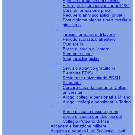
Agenzie formative nel biellese
Form. prof. per i giovani anni 14/24
Corsi di formazione privati
Recupero anni scolastici (privati)
Post diploma biennale sett. tessile e
gioielleria
Studiare estero
Tirocini formativi e di lavoro
Periodo scolastico all'estero
Studiare in...
Borse di studio all'estero
Summer school
Soggiorni linguistici
Collegi e alloggi
Servizio abitativo gratuito in
Piemonte EDISU
Residenze universitarie EDSU
Piemonte
Cercare casa da studente, Collegi
universitari
Alloggi collegi e pensionati a Milano
Alloggi, collegi e pensionati a Torino
Borse e diritto allo studio
Borse di studio tasse e premi
Borse di studio per i biellesi del
Collegio Puteano di Pisa
Accademie istruzione militare
Acquisto e Vendita Libri Scolastici Usati