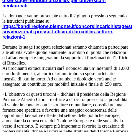
6-sei-stage-retribuiti-bruxelles-per-universitari-
neolaureati
Le domande vanno presentate entro il 2 giugno prossimo seguendo
le istruzioni pubblicate su:
https://bandi.regione.piemonte.it/concorsiincarichistage/s
sovvenzionati-presso-lufficio-di-bruxelles-settore-
relazioni-1
Durante lo stage i soggetti selezionati saranno chiamati a partecipare
alle attività svolte quotidianamente in ambito di pubbliche relazioni
ed affari europei e fungeranno da supporto ai funzionari dell’Ufficio
di Bruxelles.
Ai tirocinanti extracurriculari sarà riconosciuta un’indennità di 1.000
euro lordi mensili, ai curriculari un rimborso spese forfettario
mensile di pari importo. Ad entrambe le tipologie verrà anche
assegnato un contributo per mobilità iniziale e finale di 250 euro.
«L’obiettivo di questi tirocini – dichiara il presidente della Regione
Piemonte Alberto Cirio – è offrire a chi verrà prescelto la possibilità
di venire in contatto con le strutture comunitarie, consolidare una
formazione specifica e favorire una maggior conoscenza delle
opportunità lavorative offerte dal settore delle politiche europee,
aumentare la conoscenza dell’Unione Europea e delle sue attività
verso il territorio. È sempre più importante favorire la creazione di
professionalità idonee a lavorare nelle strutture dell’Unione Europea,