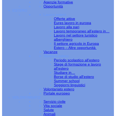
Agenzie formative
Opportunità
ESTERO
Lavoro estero
Offerte attive
Eures lavoro in europa
Lavoro alla pari
Lavoro temporaneo all’estero in…
Lavoro nel settore turistico
alberghiero
Il settore agricolo in Europa
Estero – Altre opportunità
Vacanze
Studiare estero
Periodo scolastico all’estero
Stage di formazione e lavoro
all’estero
Studiare in…
Borse di studio all'estero
Summer school
Soggiorni linguistici
Volontariato estero
Portale europeo
VOLONTARIATO
Servizio civile
Vita sociale
Salute
Animali