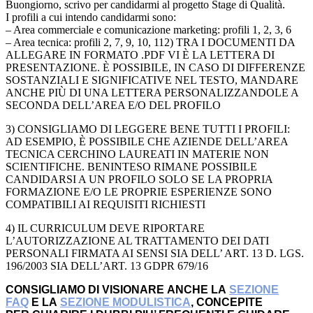
Buongiorno, scrivo per candidarmi al progetto Stage di Qualità.
I profili a cui intendo candidarmi sono:
– Area commerciale e comunicazione marketing: profili 1, 2, 3, 6
– Area tecnica: profili 2, 7, 9, 10, 112) TRA I DOCUMENTI DA
ALLEGARE IN FORMATO .PDF VI È LA LETTERA DI
PRESENTAZIONE. È POSSIBILE, IN CASO DI DIFFERENZE
SOSTANZIALI E SIGNIFICATIVE NEL TESTO, MANDARE
ANCHE PIÙ DI UNA LETTERA PERSONALIZZANDOLE A
SECONDA DELL’AREA E/O DEL PROFILO
3) CONSIGLIAMO DI LEGGERE BENE TUTTI I PROFILI:
AD ESEMPIO, È POSSIBILE CHE AZIENDE DELL’AREA
TECNICA CERCHINO LAUREATI IN MATERIE NON
SCIENTIFICHE. BENINTESO RIMANE POSSIBILE
CANDIDARSI A UN PROFILO SOLO SE LA PROPRIA
FORMAZIONE E/O LE PROPRIE ESPERIENZE SONO
COMPATIBILI AI REQUISITI RICHIESTI
4) IL CURRICULUM DEVE RIPORTARE
L’AUTORIZZAZIONE AL TRATTAMENTO DEI DATI
PERSONALI FIRMATA AI SENSI SIA DELL’ ART. 13 D. LGS.
196/2003 SIA DELL’ART. 13 GDPR 679/16
CONSIGLIAMO DI VISIONARE ANCHE LA
SEZIONE
FAQ
E LA
SEZIONE MODULISTICA
, CONCEPITE