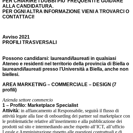
PER CHIARIRE I DUBBI PIU’ FREQUENTI E GUIDARE
ALLA CANDIDATURA.
PER OGNI ALTRA INFORMAZIONE VIENI A TROVARCI O
CONTATTACI!
Avviso 2021
PROFILI TRASVERSALI
Possono candidarsi: laureandi/laureati in qualsiasi
Ateneo e residenti nel territorio della provincia di Biella o
laureandi/laureati presso l’Università a Biella, anche non
biellesi.
AREA MARKETING – COMMERCIALE – DESIGN (7
profili)
Azienda settore commercio
1 – Profilo: Marketplace Specialist
Attività:
in affiancamento al Responsabile, seguirà il flusso di
attività legate alla fase di onboarding dei partner sul marketplace con
le problematiche relative all’inserimento e alla pubblicazione dei
prodotti sul sito e intermediando anche rispetto all’ICT, all’ufficio
Legale e Amministrazione rispetto alle questioni contrattuali e di