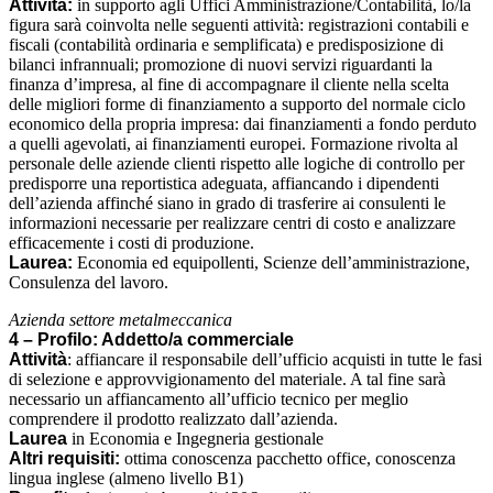
Attività:
in supporto agli Uffici Amministrazione/Contabilità, lo/la
figura sarà coinvolta nelle seguenti attività: registrazioni contabili e
fiscali (contabilità ordinaria e semplificata) e predisposizione di
bilanci infrannuali; promozione di nuovi servizi riguardanti la
finanza d’impresa, al fine di accompagnare il cliente nella scelta
delle migliori forme di finanziamento a supporto del normale ciclo
economico della propria impresa: dai finanziamenti a fondo perduto
a quelli agevolati, ai finanziamenti europei. Formazione rivolta al
personale delle aziende clienti rispetto alle logiche di controllo per
predisporre una reportistica adeguata, affiancando i dipendenti
dell’azienda affinché siano in grado di trasferire ai consulenti le
informazioni necessarie per realizzare centri di costo e analizzare
efficacemente i costi di produzione.
Laurea:
Economia ed equipollenti, Scienze dell’amministrazione,
Consulenza del lavoro.
Azienda settore metalmeccanica
4 – Profilo: Addetto/a commerciale
Attività
: affiancare il responsabile dell’ufficio acquisti in tutte le fasi
di selezione e approvvigionamento del materiale. A tal fine sarà
necessario un affiancamento all’ufficio tecnico per meglio
comprendere il prodotto realizzato dall’azienda.
Laurea
in Economia e Ingegneria gestionale
Altri requisiti:
ottima conoscenza pacchetto office, conoscenza
lingua inglese (almeno livello B1)