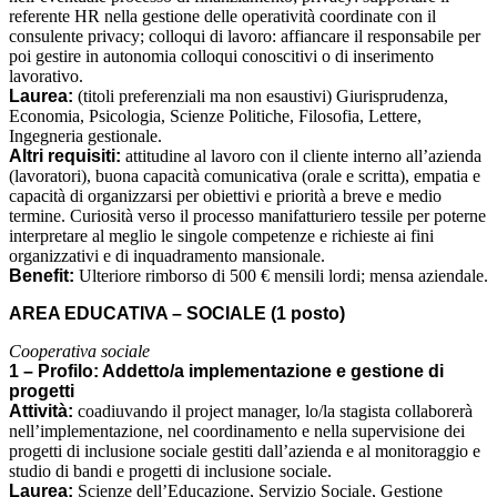
referente HR nella gestione delle operatività coordinate con il
consulente privacy; colloqui di lavoro: affiancare il responsabile per
poi gestire in autonomia colloqui conoscitivi o di inserimento
lavorativo.
Laurea:
(titoli preferenziali ma non esaustivi) Giurisprudenza,
Economia, Psicologia, Scienze Politiche, Filosofia, Lettere,
Ingegneria gestionale.
Altri requisiti:
attitudine al lavoro con il cliente interno all’azienda
(lavoratori), buona capacità comunicativa (orale e scritta), empatia e
capacità di organizzarsi per obiettivi e priorità a breve e medio
termine. Curiosità verso il processo manifatturiero tessile per poterne
interpretare al meglio le singole competenze e richieste ai fini
organizzativi e di inquadramento mansionale.
Benefit:
Ulteriore rimborso di 500 € mensili lordi; mensa aziendale.
AREA EDUCATIVA – SOCIALE (1 posto)
Cooperativa sociale
1 – Profilo: Addetto/a implementazione e gestione di
progetti
Attività:
coadiuvando il project manager, lo/la stagista collaborerà
nell’implementazione, nel coordinamento e nella supervisione dei
progetti di inclusione sociale gestiti dall’azienda e al monitoraggio e
studio di bandi e progetti di inclusione sociale.
Laurea:
Scienze dell’Educazione, Servizio Sociale, Gestione