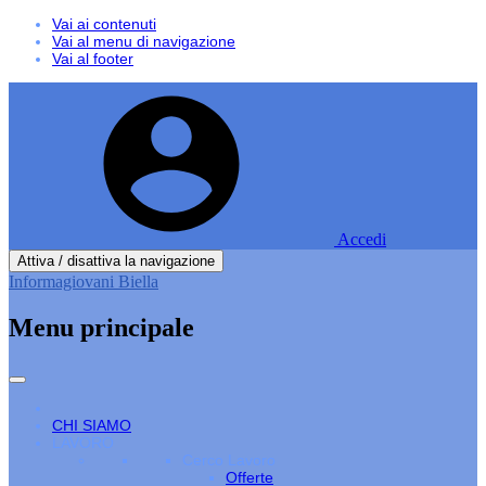
Vai ai contenuti
Vai al menu di navigazione
Vai al footer
Accedi
Attiva / disattiva la navigazione
Informagiovani Biella
Menu principale
CHI SIAMO
LAVORO
Cerco Lavoro
Offerte