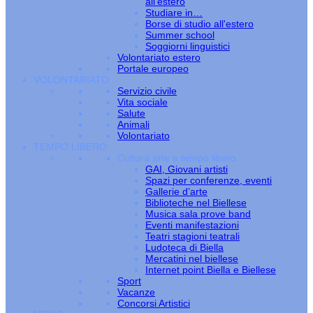
all’estero
Studiare in…
Borse di studio all'estero
Summer school
Soggiorni linguistici
Volontariato estero
Portale europeo
VOLONTARIATO
Servizio civile
Vita sociale
Salute
Animali
Volontariato
TEMPO LIBERO
Cultura arte e tempo libero
GAI, Giovani artisti
Spazi per conferenze, eventi
Gallerie d’arte
Biblioteche nel Biellese
Musica sala prove band
Eventi manifestazioni
Teatri stagioni teatrali
Ludoteca di Biella
Mercatini nel biellese
Internet point Biella e Biellese
Sport
Vacanze
Concorsi Artistici