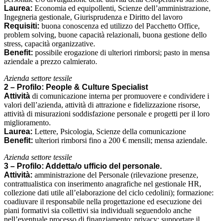
Laurea:
Economia ed equipollenti, Scienze dell’amministrazione,
Ingegneria gestionale, Giurisprudenza e Diritto del lavoro
Requisiti:
buona conoscenza ed utilizzo del Pacchetto Office,
problem solving, buone capacità relazionali, buona gestione dello
stress, capacità organizzative.
Benefit:
possibile erogazione di ulteriori rimborsi; pasto in mensa
aziendale a prezzo calmierato.
Azienda settore tessile
2 – Profilo: People & Culture Specialist
Attività
di comunicazione interna per promuovere e condividere i
valori dell’azienda, attività di attrazione e fidelizzazione risorse,
attività di misurazioni soddisfazione personale e progetti per il loro
miglioramento.
Laurea:
Lettere, Psicologia, Scienze della comunicazione
Benefit:
ulteriori rimborsi fino a 200 € mensili; mensa aziendale.
Azienda settore tessile
3 – Profilo: Addetta/o ufficio del personale.
Attività:
amministrazione del Personale (rilevazione presenze,
contrattualistica con inserimento anagrafiche nel gestionale HR,
collezione dati utile all’elaborazione del ciclo cedolini); formazione:
coadiuvare il responsabile nella progettazione ed esecuzione dei
piani formativi sia collettivi sia individuali seguendolo anche
nell’eventuale processo di finanziamento; privacy: supportare il