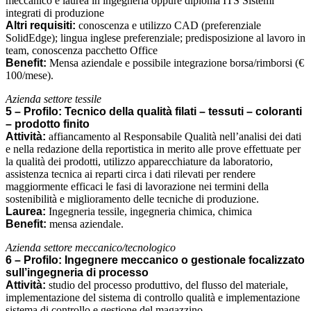
meccanico e laurea in ingegneria oppure diploma ITS Sistemi
integrati di produzione
Altri requisiti:
conoscenza e utilizzo CAD (preferenziale
SolidEdge); lingua inglese preferenziale; predisposizione al lavoro in
team, conoscenza pacchetto Office
Benefit:
Mensa aziendale e possibile integrazione borsa/rimborsi (€
100/mese).
Azienda settore tessile
5 – Profilo: Tecnico della qualità filati – tessuti – coloranti
– prodotto finito
Attività:
affiancamento al Responsabile Qualità nell’analisi dei dati
e nella redazione della reportistica in merito alle prove effettuate per
la qualità dei prodotti, utilizzo apparecchiature da laboratorio,
assistenza tecnica ai reparti circa i dati rilevati per rendere
maggiormente efficaci le fasi di lavorazione nei termini della
sostenibilità e miglioramento delle tecniche di produzione.
Laurea:
Ingegneria tessile, ingegneria chimica, chimica
Benefit:
mensa aziendale.
Azienda settore meccanico/tecnologico
6 – Profilo: Ingegnere meccanico o gestionale focalizzato
sull’ingegneria di processo
Attività:
studio del processo produttivo, del flusso del materiale,
implementazione del sistema di controllo qualità e implementazione
sistema di controllo e gestione del magazzino.