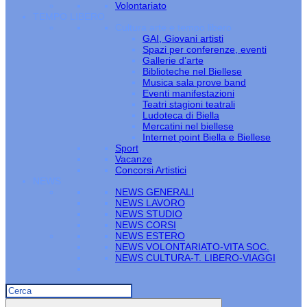
Volontariato
TEMPO LIBERO
Cultura arte e tempo libero
GAI, Giovani artisti
Spazi per conferenze, eventi
Gallerie d’arte
Biblioteche nel Biellese
Musica sala prove band
Eventi manifestazioni
Teatri stagioni teatrali
Ludoteca di Biella
Mercatini nel biellese
Internet point Biella e Biellese
Sport
Vacanze
Concorsi Artistici
NEWS
NEWS GENERALI
NEWS LAVORO
NEWS STUDIO
NEWS CORSI
NEWS ESTERO
NEWS VOLONTARIATO-VITA SOC.
NEWS CULTURA-T. LIBERO-VIAGGI