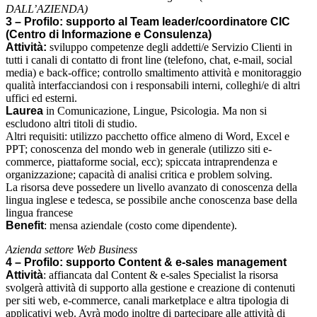
DALL’AZIENDA)
3 – Profilo: supporto al Team leader/coordinatore CIC
(Centro di Informazione e Consulenza)
Attività:
sviluppo competenze degli addetti/e Servizio Clienti in
tutti i canali di contatto di front line (telefono, chat, e-mail, social
media) e back-office; controllo smaltimento attività e monitoraggio
qualità interfacciandosi con i responsabili interni, colleghi/e di altri
uffici ed esterni.
Laurea
in Comunicazione, Lingue, Psicologia. Ma non si
escludono altri titoli di studio.
Altri requisiti: utilizzo pacchetto office almeno di Word, Excel e
PPT; conoscenza del mondo web in generale (utilizzo siti e-
commerce, piattaforme social, ecc); spiccata intraprendenza e
organizzazione; capacità di analisi critica e problem solving.
La risorsa deve possedere un livello avanzato di conoscenza della
lingua inglese e tedesca, se possibile anche conoscenza base della
lingua francese
Benefit
: mensa aziendale (costo come dipendente).
Azienda settore Web Business
4 – Profilo: supporto Content & e-sales management
Attività
: affiancata dal Content & e-sales Specialist la risorsa
svolgerà attività di supporto alla gestione e creazione di contenuti
per siti web, e-commerce, canali marketplace e altra tipologia di
applicativi web. Avrà modo inoltre di partecipare alle attività di