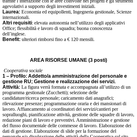
tramite l’interazione con le aree coinvolte nei progetti e gli strumenti
agevolativi a supporto degli investimenti iniziali.
Laurea:
Economia ed equipollenti, Ingegneria gestionale, Scienze
internazionali.
Altri requisiti
: elevata autonomia nell’utilizzo degli applicativi
Office; flessibilità e lavoro di squadra; buona conoscenza
dell’inglese.
Benefit:
ulteriori rimborsi fino a € 120 mensili.
AREA RISORSE UMANE (3 posti)
Cooperativa sociale
1 – Profilo: Addetto/a amministrazione del personale e
gestione RU; Gestione e realizzazione dei servizi.
Attività:
La figura verrà formata e accompagnata all’utilizzo di un
programma gestionale (Zucchetti); selezione delle
candidature/ricerca personale; caricamento dati anagrafici;
rilevazione presenze; programmazione oraria e dei mansionari di
lavoro. Affiancamento ai coordinatori dei servizi/cantieri per
sopralluoghi, pianificazione attività, gestione delle squadre di lavoro,
redazione piani di lavoro e preventivi. Amministrazione e gestione
del flusso documentale delle commesse di lavoro. Elaborazione dei
dati di gestione. Elaborazione di slide per la formazione del
personale e/o divulgazione delle attività della Cooperativa sul sito.