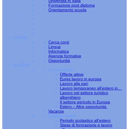
Università in Italia
Formazione post diploma
Orientamento scuola
CORSI
Cerca corsi
Lingue
Informatica
Agenzie formative
Opportunità
ESTERO
Lavoro estero
Offerte attive
Eures lavoro in europa
Lavoro alla pari
Lavoro temporaneo all’estero in…
Lavoro nel settore turistico
alberghiero
Il settore agricolo in Europa
Estero – Altre opportunità
Vacanze
Studiare estero
Periodo scolastico all’estero
Stage di formazione e lavoro