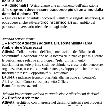
della laurea.
– Ai diplomati ITS
ricordiamo che al momento dell’attivazione
dello stage
non deve essere trascorso più di un anno dalla
data del diploma ITS.
–
Qualora fosse possibile (occorrerà valutare le singole situazioni), si
potrebbero anche attivare
tirocini curricolari
nell’ambito del
percorso universitario triennale o magistrale.
Azienda settore tessile
1 – Profilo: Addetto / addetta alla sostenibilità (area
Ambiente e Sicurezza)
Attività:
Collaborazione dell’implementazione del Bilancio di
sostenibilità. Collaborazione nella ricerca di iniziative per migliorare
le performance relative ai principali “pilar di riferimento”
tracciabilità materie prime, sostanze chimiche, crescita del benessere
organizzativo, uso consapevole risorse, sviluppo pratiche di riuso.
Inserimento rischi / opportunità su gestionale.
Laurea
a indirizzo tecnico (orientata alla gestione ambientale).
Altri requisiti: Conoscenza pacchetto Office.
Benefit:
mensa aziendale.
Azienda lavorazione articoli carta/plastica e allestimenti fieristici
2 – Profilo: Architetto
Attività:
architetto con interesse nel design di interni e nei processi