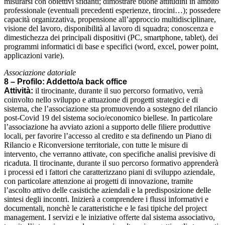
misurarsi con obiettivi sfidanti; dimostrare buone attitudini in ambito
professionale (eventuali precedenti esperienze, tirocini…); possedere
capacità organizzativa, propensione all’approccio multidisciplinare,
visione del lavoro, disponibilità al lavoro di squadra; conoscenza e
dimestichezza dei principali dispositivi (PC, smartphone, tablet), dei
programmi informatici di base e specifici (word, excel, power point,
applicazioni varie).
Associazione datoriale
8 – Profilo: Addetto/a back office
Attività:
il tirocinante, durante il suo percorso formativo, verrà
coinvolto nello sviluppo e attuazione di progetti strategici e di
sistema, che l’associazione sta promuovendo a sostegno del rilancio
post-Covid 19 del sistema socio/economico biellese. In particolare
l’associazione ha avviato azioni a supporto delle filiere produttive
locali, per favorire l’accesso al credito e sta definendo un Piano di
Rilancio e Riconversione territoriale, con tutte le misure di
intervento, che verranno attivate, con specifiche analisi previsive di
ricaduta. Il tirocinante, durante il suo percorso formativo apprenderà
i processi ed i fattori che caratterizzano piani di sviluppo aziendale,
con particolare attenzione ai progetti di innovazione, tramite
l’ascolto attivo delle casistiche aziendali e la predisposizione delle
sintesi degli incontri. Inizierà a comprendere i flussi informativi e
documentali, nonchè le caratteristiche e le fasi tipiche del project
management. I servizi e le iniziative offerte dal sistema associativo,