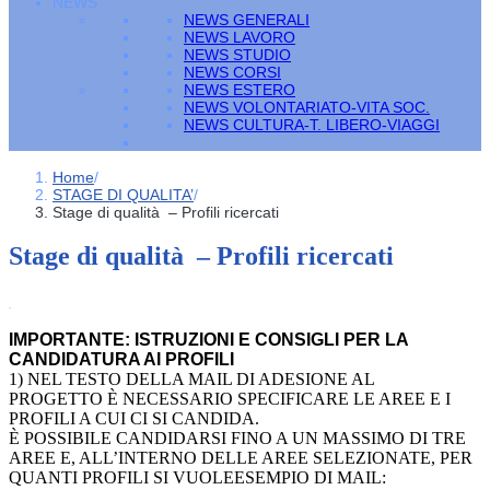
NEWS
NEWS GENERALI
NEWS LAVORO
NEWS STUDIO
NEWS CORSI
NEWS ESTERO
NEWS VOLONTARIATO-VITA SOC.
NEWS CULTURA-T. LIBERO-VIAGGI
Home
/
STAGE DI QUALITA’
/
Stage di qualità – Profili ricercati
Stage di qualità – Profili ricercati
.
IMPORTANTE: ISTRUZIONI E CONSIGLI PER LA
CANDIDATURA AI PROFILI
1) NEL TESTO DELLA MAIL DI ADESIONE AL
PROGETTO È NECESSARIO SPECIFICARE LE AREE E I
PROFILI A CUI CI SI CANDIDA.
È POSSIBILE CANDIDARSI FINO A UN MASSIMO DI TRE
AREE E, ALL’INTERNO DELLE AREE SELEZIONATE, PER
QUANTI PROFILI SI VUOLEESEMPIO DI MAIL: