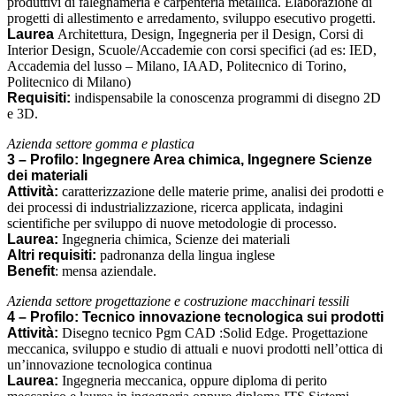
produttivi di falegnameria e carpenteria metallica. Elaborazione di
progetti di allestimento e arredamento, sviluppo esecutivo progetti.
Laurea
Architettura, Design, Ingegneria per il Design, Corsi di
Interior Design, Scuole/Accademie con corsi specifici (ad es: IED,
Accademia del lusso – Milano, IAAD, Politecnico di Torino,
Politecnico di Milano)
Requisiti:
indispensabile la conoscenza programmi di disegno 2D
e 3D.
Azienda settore gomma e plastica
3 – Profilo: Ingegnere Area chimica, Ingegnere Scienze
dei materiali
Attività:
caratterizzazione delle materie prime, analisi dei prodotti e
dei processi di industrializzazione, ricerca applicata, indagini
scientifiche per sviluppo di nuove metodologie di processo.
Laurea:
Ingegneria chimica, Scienze dei materiali
Altri requisiti:
padronanza della lingua inglese
Benefit
: mensa aziendale.
Azienda settore progettazione e costruzione macchinari tessili
4 – Profilo: Tecnico innovazione tecnologica sui prodotti
Attività:
Disegno tecnico Pgm CAD :Solid Edge.
Progettazione
meccanica, sviluppo e studio di attuali e nuovi prodotti nell’ottica di
un’innovazione tecnologica continua
Laurea:
Ingegneria meccanica, oppure diploma di perito