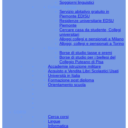
Soggiorni linguistici
Collegi e alloggi
Servizio abitativo gratuito in
Piemonte EDISU
Residenze universitarie EDSU
Piemonte
Cercare casa da studente, Collegi
universitari
Alloggi collegi e pensionati a Milano
Alloggi, collegi e pensionati a Torino
Borse e diritto allo studio
Borse di studio tasse e premi
Borse di studio per i biellesi del
Collegio Puteano di Pisa
Accademie istruzione militare
Acquisto e Vendita Libri Scolastici Usati
Università in Italia
Formazione post diploma
Orientamento scuola
CORSI
Cerca corsi
Lingue
Informatica