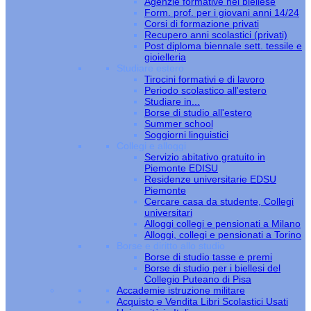
Agenzie formative nel biellese
Form. prof. per i giovani anni 14/24
Corsi di formazione privati
Recupero anni scolastici (privati)
Post diploma biennale sett. tessile e
gioielleria
Studiare estero
Tirocini formativi e di lavoro
Periodo scolastico all'estero
Studiare in...
Borse di studio all'estero
Summer school
Soggiorni linguistici
Collegi e alloggi
Servizio abitativo gratuito in
Piemonte EDISU
Residenze universitarie EDSU
Piemonte
Cercare casa da studente, Collegi
universitari
Alloggi collegi e pensionati a Milano
Alloggi, collegi e pensionati a Torino
Borse e diritto allo studio
Borse di studio tasse e premi
Borse di studio per i biellesi del
Collegio Puteano di Pisa
Accademie istruzione militare
Acquisto e Vendita Libri Scolastici Usati