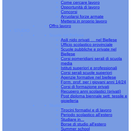
Come cercare lavoro
Opportunità di lavoro
Concorsi
Arruolarsi forze armate
Mettersi in proprio lavoro
Offro lavoro
STUDIO
Scuole nel Biellese
Asili nido privati … nel Biellese
Ufficio scolastico provinciale
Scuole pubbliche e private nel
Biellese
Corsi pomeridiani serali di scuola
media
Istituti superiori e professionali
Corsi serali scuole superiori
Agenzie formative nel biellese
Form. prof. per i giovani anni 14/24
Corsi di formazione privati
Recupero anni scolastici (privati)
Post diploma biennale sett. tessile e
gioielleria
Studiare estero
Tirocini formativi e di lavoro
Periodo scolastico all'estero
Studiare in...
Borse di studio all'estero
Summer school