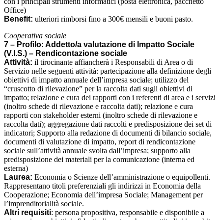
con i principali strumenti informatici (posta elettronica, pacchetto
Office)
Benefit:
ulteriori rimborsi fino a 300€ mensili e buoni pasto.
Cooperativa sociale
7 – Profilo: Addetto/a valutazione di Impatto Sociale
(V.I.S.) – Rendicontazione sociale
Attività:
il tirocinante affiancherà i Responsabili di Area o di
Servizio nelle seguenti attività: partecipazione alla definizione degli
obiettivi di impatto annuale dell’impresa sociale; utilizzo del
“cruscotto di rilevazione” per la raccolta dati sugli obiettivi di
impatto; relazione e cura dei rapporti con i referenti di area e i servizi
(inoltro schede di rilevazione e raccolta dati); relazione e cura
rapporti con stakeholder esterni (inoltro schede di rilevazione e
raccolta dati); aggregazione dati raccolti e predisposizione dei set di
indicatori; Supporto alla redazione di documenti di bilancio sociale,
documenti di valutazione di impatto, report di rendicontazione
sociale sull’attività annuale svolta dall’impresa; supporto alla
predisposizione dei materiali per la comunicazione (interna ed
esterna)
Laurea:
Economia o Scienze dell’amministrazione o equipollenti.
Rappresentano titoli preferenziali gli indirizzi in Economia della
Cooperazione; Economia dell’impresa Sociale; Management per
l’imprenditorialità sociale.
Altri requisiti
: persona propositiva, responsabile e disponibile a