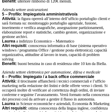
Benefit
: ulteriore rimborso di 120€ mensili.
Azienda settore assicurazioni
5 – Profilo: Impiegato/a amministrativo/a
Attività:
la figura opererà all’interno dell’ufficio portafoglio clienti e
sarà formata su: monitoraggio portafoglio agenziale, fusione,
inserimento e verifica anagrafiche, assegnazione partizionamenti,
elaborazione report e statistiche, cambio gestore, organizzazione e
gestione archivi.
Laurea
a indirizzo Economico – Matematico
Altri requisiti:
conoscenza informatica di base (sistema operativo
windows / programma Office / gestione posta elettronica); capacità
organizzativa, attitudine al lavoro in team, capacità di problem
solving
Benefit:
buoni benzina in caso di residenza oltre 10 km da Biella.
Azienda settore elettronica per automazione, difesa e medicale
6 – Profilo: Impiegato / a back office commerciale
Attività:
il tirocinante affiancherà i tecnici commerciali e l’ufficio
marketing nella redazione dei listini e delle offerte verso i clienti. Si
occuperà inoltre di verificare al correttezza degli ordini, di inviare
conferme e seguirne l’avanzamento. Verrà formato nella conoscenza
dei processi così da arrivare a gestire il flusso in autonomia.
Laurea
in Scienze economiche e aziendali, Economia & Marketing
Altri requisiti:
ottima conoscenza della lingua inglese, confidenza