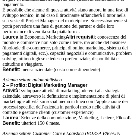
pagamento.
È possibile che alcune di questa attività siano ancora in una fase di
sviluppo tecnico, in tal caso il tirocinante affiancherà il tutor nella
sua veste di Project Manager del marketplace. Successivamente si
potrà prevedere una fase di gestione dei partner e delle loro
performance di vendita sulla piattaforma.
Laurea
in Economia, Marketing
Altri requisiti:
conoscenza del
mondo e-commerce non solo come utente, ma anche del business
(tipologie di e-commerce, principi di online marketing, sistema dei
pagamenti digitali, ecc.), capacità negoziali e comunicative, problem
solving, ottimo inglese e tedesco preferenziale, disponibilità e
attitudine a viaggiare.
Benefit:
mensa aziendale (costo come dipendente)
Azienda settore automobilistico
2 – Profilo: Digital Marketing Manager
Attività:
sviluppare attività di marketing aderenti alla strategia
aziendale, attraverso la definizione e implementazione di piani di
marketing e attività sui social media in linea con l’applicazione dei
processi specifici dell’azienda in particol modo nelle attività di
contatto e gestione clienti (customer experience)
Laurea:
Scienze della comunicazione, Marketing, Lettere, Filosofia
Benefit:
ulteriori 150 € mese.
Azienda settore Customer Care e Logistica (BORSA PAGATA