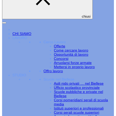
chiusi
CHI SIAMO
LAVORO
Cerco Lavoro
Offerte
Come cercare lavoro
Opportunità di lavoro
Concorsi
Arruolarsi forze armate
Mettersi in proprio lavoro
Offro lavoro
STUDIO
Scuole nel Biellese
Asili nido privati … nel Biellese
Ufficio scolastico provinciale
Scuole pubbliche e private nel
Biellese
Corsi pomeridiani serali di scuola
media
Istituti superiori e professionali
Corsi serali scuole superiori