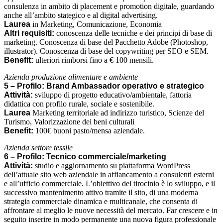
consulenza in ambito di placement e promotion digitale, guardando
anche all’ambito stategico e al digital advertising.
Laurea
in Marketing, Comunicazione, Economia
Altri requisiti:
conoscenza delle tecniche e dei principi di base di
marketing. Conoscenza di base del Pacchetto Adobe (Photoshop,
illustrator). Conoscenza di base del copywriting per SEO e SEM.
Benefit:
ulteriori rimborsi fino a € 100 mensili.
Azienda produzione alimentare e ambiente
5 – Profilo: Brand Ambassador operativo e strategico
Attività:
sviluppo di progetto educativo/ambientale, fattoria
didattica con profilo rurale, sociale e sostenibile.
Laurea
Marketing territoriale ad indirizzo turistico, Scienze del
Turismo, Valorizzazione dei beni culturali
Benefit:
100€ buoni pasto/mensa aziendale.
Azienda settore tessile
6 – Profilo: Tecnico commerciale/marketing
Attività:
studio e aggiornamento su piattaforma WordPress
dell’attuale sito web aziendale in affiancamento a consulenti esterni
e all’ufficio commerciale. L’obiettivo del tirocinio è lo sviluppo, e il
successivo mantenimento attivo tramite il sito, di una moderna
strategia commerciale dinamica e multicanale, che consenta di
affrontare al meglio le nuove necessità del mercato. Far crescere e in
seguito inserire in modo permanente una nuova figura professionale