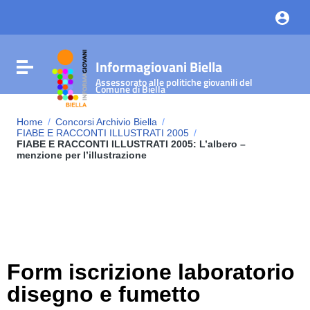
Vai ai contenuti
Vai al menu di navigazione
Vai al footer
Informagiovani Biella
Attiva / disattiva la navigazione
Assessorato alle politiche giovanili del
Comune di Biella
Home
/
Concorsi Archivio Biella
/
FIABE E RACCONTI ILLUSTRATI 2005
/
FIABE E RACCONTI ILLUSTRATI 2005: L’albero –
menzione per l’illustrazione
Form iscrizione laboratorio
disegno e fumetto