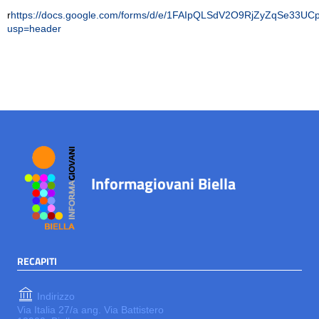
r
https://docs.google.com/forms/d/e/1FAIpQLSdV2O9RjZyZqSe33U
usp=header
Informagiovani Biella
RECAPITI
Indirizzo
Via Italia 27/a ang. Via Battistero