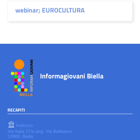
webinar; EUROCULTURA
Informagiovani Biella
RECAPITI
Indirizzo
Via Italia 27/a ang. Via Battistero
13900, Biella