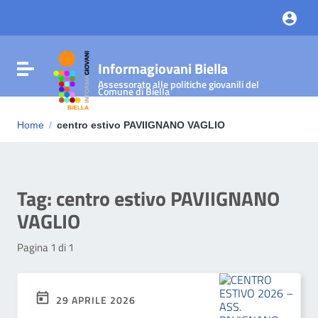
Vai ai contenuti
Vai al menu di navigazione
Vai al footer
Informagiovani Biella
Attiva / disattiva la navigazione
Assessorato alle politiche giovanili del
Comune di Biella
Home
/
centro estivo PAVIIGNANO VAGLIO
Tag:
centro estivo PAVIIGNANO
VAGLIO
Pagina 1 di 1
29 APRILE 2026