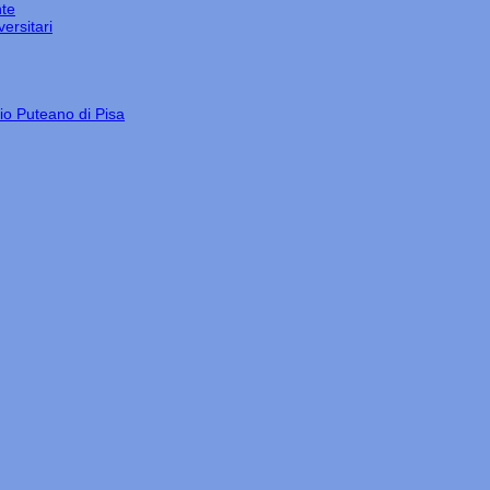
nte
ersitari
gio Puteano di Pisa