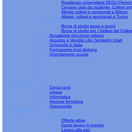
Residenze universitarie EDSU Piemo
Cercare casa da studente, Collegi univ
Alloggi collegi e pensionati a Milano
Alloggi, collegi e pensionati a Torino
Borse e diritto allo studio
Borse di studio tasse e premi
Borse di studio per i biellesi del Colle
Accademie istruzione militare
Acquisto e Vendita Libri Scolastici Usati
Università in Italia
Formazione post diploma
Orientamento scuola
CORSI
Cerca corsi
Lingue
Informatica
Agenzie formative
Opportunità
ESTERO
Lavoro estero
Offerte attive
Eures lavoro in europa
Lavoro alla pari