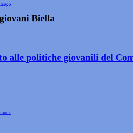
atsapp
iovani Biella
o alle politiche giovanili del Co
cebook