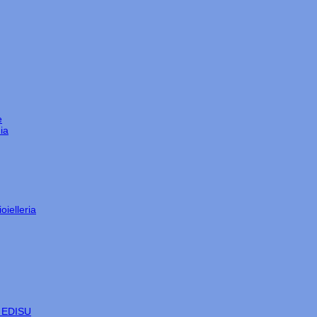
e
ia
oielleria
e EDISU