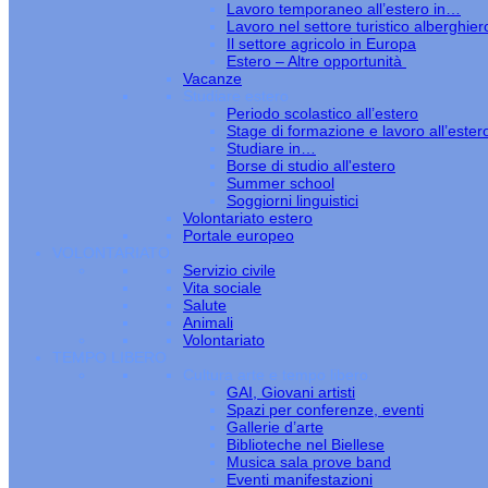
Lavoro temporaneo all’estero in…
Lavoro nel settore turistico alberghier
Il settore agricolo in Europa
Estero – Altre opportunità
Vacanze
Studiare estero
Periodo scolastico all’estero
Stage di formazione e lavoro all’ester
Studiare in…
Borse di studio all'estero
Summer school
Soggiorni linguistici
Volontariato estero
Portale europeo
VOLONTARIATO
Servizio civile
Vita sociale
Salute
Animali
Volontariato
TEMPO LIBERO
Cultura arte e tempo libero
GAI, Giovani artisti
Spazi per conferenze, eventi
Gallerie d’arte
Biblioteche nel Biellese
Musica sala prove band
Eventi manifestazioni