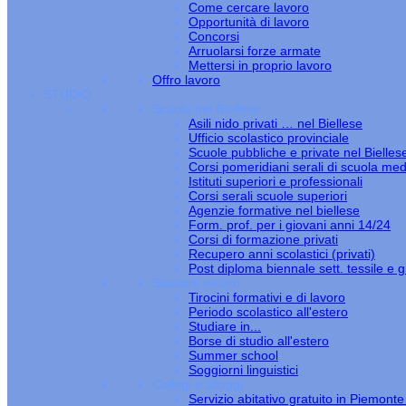
Come cercare lavoro
Opportunità di lavoro
Concorsi
Arruolarsi forze armate
Mettersi in proprio lavoro
Offro lavoro
STUDIO
Scuole nel Biellese
Asili nido privati … nel Biellese
Ufficio scolastico provinciale
Scuole pubbliche e private nel Bielles
Corsi pomeridiani serali di scuola med
Istituti superiori e professionali
Corsi serali scuole superiori
Agenzie formative nel biellese
Form. prof. per i giovani anni 14/24
Corsi di formazione privati
Recupero anni scolastici (privati)
Post diploma biennale sett. tessile e gi
Studiare estero
Tirocini formativi e di lavoro
Periodo scolastico all'estero
Studiare in...
Borse di studio all'estero
Summer school
Soggiorni linguistici
Collegi e alloggi
Servizio abitativo gratuito in Piemont