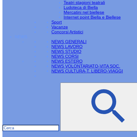
Teatri stagioni teatrali
Ludoteca di Biella
Mercatini nel biellese
Internet point Biella e Biellese
Sport
Vacanze
Concorsi Artistici
NEWS
NEWS GENERALI
NEWS LAVORO
NEWS STUDIO
NEWS CORSI
NEWS ESTERO
NEWS VOLONTARIATO-VITA SOC.
NEWS CULTURA-T. LIBERO-VIAGGI