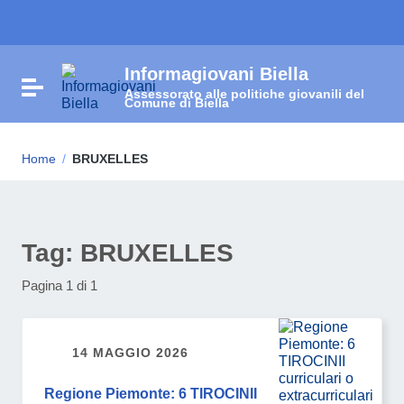
Vai ai contenuti
Vai al menu di navigazione
Vai al footer
Informagiovani Biella
Attiva / disattiva la navigazione
Assessorato alle politiche giovanili del
Comune di Biella
Home
/
BRUXELLES
Tag:
BRUXELLES
Pagina 1 di 1
14 MAGGIO 2026
Regione Piemonte: 6 TIROCINII