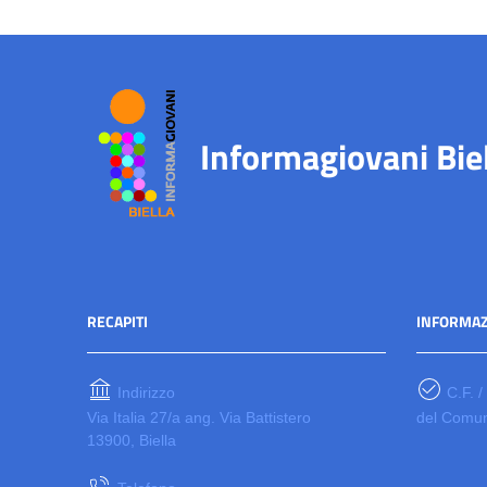
Informagiovani Bie
RECAPITI
INFORMAZ
Indirizzo
C.F. /
Via Italia 27/a ang. Via Battistero
del Comun
13900, Biella