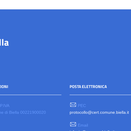
lla
IONI
POSTA ELETTRONICA
 P.IVA
PEC
e di Biella 00221900020
protocollo@cert.comune.biella.it
Email