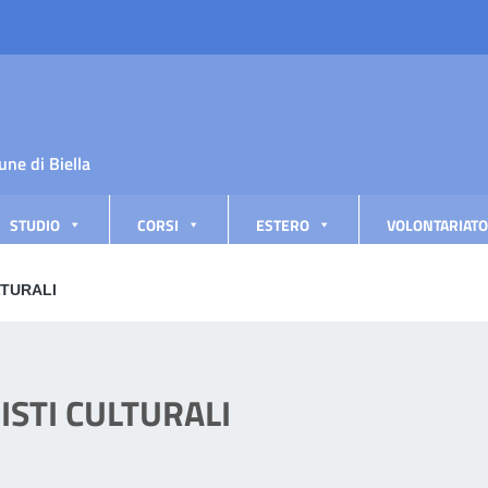
une di Biella
STUDIO
CORSI
ESTERO
VOLONTARIATO
LTURALI
ISTI CULTURALI