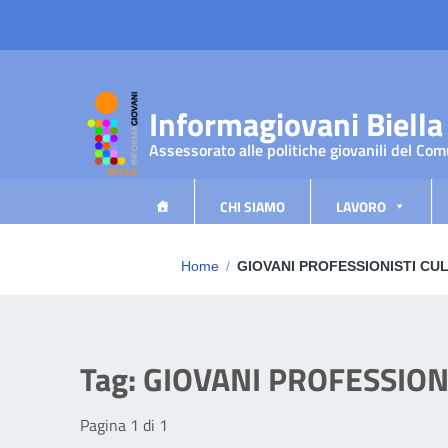
Vai ai contenuti
Vai al menu di navigazione
Vai al footer
Informagiovani Biella
Assessorato alle politiche giovanili del Com
CHI SIAMO
LAVORO
Home
/
GIOVANI PROFESSIONISTI CU
Tag:
GIOVANI PROFESSION
Pagina 1 di 1