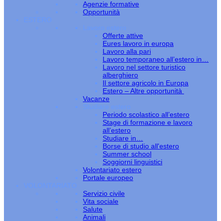
Agenzie formative
Opportunità
ESTERO
Lavoro estero
Offerte attive
Eures lavoro in europa
Lavoro alla pari
Lavoro temporaneo all’estero in…
Lavoro nel settore turistico
alberghiero
Il settore agricolo in Europa
Estero – Altre opportunità
Vacanze
Studiare estero
Periodo scolastico all’estero
Stage di formazione e lavoro
all’estero
Studiare in…
Borse di studio all'estero
Summer school
Soggiorni linguistici
Volontariato estero
Portale europeo
VOLONTARIATO
Servizio civile
Vita sociale
Salute
Animali