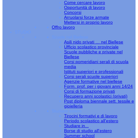
Come cercare lavoro
Opportunità di lavoro
Concorsi
Arruolarsi forze armate
Mettersi in proprio lavoro
Offro lavoro
STUDIO
Scuole nel Biellese
Asili nido privati … nel Biellese
Ufficio scolastico provinciale
Scuole pubbliche e private nel
Biellese
Corsi pomeridiani serali di scuola
media
Istituti superiori e professionali
Corsi serali scuole superiori
Agenzie formative nel biellese
Form. prof. per i giovani anni 14/24
Corsi di formazione privati
Recupero anni scolastici (privati)
Post diploma biennale sett. tessile e
gioielleria
Studiare estero
Tirocini formativi e di lavoro
Periodo scolastico all'estero
Studiare in...
Borse di studio all'estero
Summer school