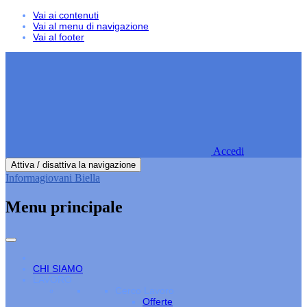
Vai ai contenuti
Vai al menu di navigazione
Vai al footer
Accedi
Attiva / disattiva la navigazione
Informagiovani Biella
Menu principale
CHI SIAMO
LAVORO
Cerco Lavoro
Offerte