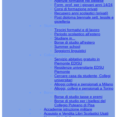
Agenzie formative nel biellese
Form. prof. per i giovani anni 14/24
Corsi di formazione privati
Recupero anni scolastici (privati)
Post diploma biennale sett. tessile e
gioielleria
Studiare estero
Tirocini formativi e di lavoro
Periodo scolastico all'estero
Studiare in...
Borse di studio all'estero
Summer school
Soggiorni linguistici
Collegi e alloggi
Servizio abitativo gratuito in
Piemonte EDISU
Residenze universitarie EDSU
Piemonte
Cercare casa da studente, Collegi
universitari
Alloggi collegi e pensionati a Milano
Alloggi, collegi e pensionati a Torino
Borse e diritto allo studio
Borse di studio tasse e premi
Borse di studio per i biellesi del
Collegio Puteano di Pisa
Accademie istruzione militare
Acquisto e Vendita Libri Scolastici Usati