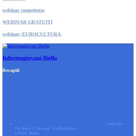
webinar competenze
WEBINAR GRATUITI
webinar; EUROCULTURA
Informagiovani Biella
Recapiti
Indirizzo
Via Italia 27/a ang. Via Battistero
13900, Biella