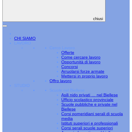
chiusi
CHI SIAMO
LAVORO
Cerco Lavoro
Offerte
Come cercare lavoro
Opportunità di lavoro
Concorsi
Arruolarsi forze armate
Mettersi in proprio lavoro
Offro lavoro
STUDIO
Scuole nel Biellese
Asili nido privati … nel Biellese
Ufficio scolastico provinciale
Scuole pubbliche e private nel
Biellese
Corsi pomeridiani serali di scuola
media
Istituti superiori e professionali
Corsi serali scuole superiori