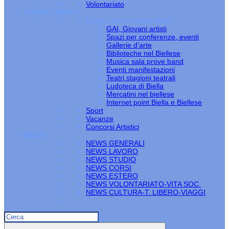
Volontariato
TEMPO LIBERO
Cultura arte e tempo libero
GAI, Giovani artisti
Spazi per conferenze, eventi
Gallerie d’arte
Biblioteche nel Biellese
Musica sala prove band
Eventi manifestazioni
Teatri stagioni teatrali
Ludoteca di Biella
Mercatini nel biellese
Internet point Biella e Biellese
Sport
Vacanze
Concorsi Artistici
NEWS
NEWS GENERALI
NEWS LAVORO
NEWS STUDIO
NEWS CORSI
NEWS ESTERO
NEWS VOLONTARIATO-VITA SOC.
NEWS CULTURA-T. LIBERO-VIAGGI