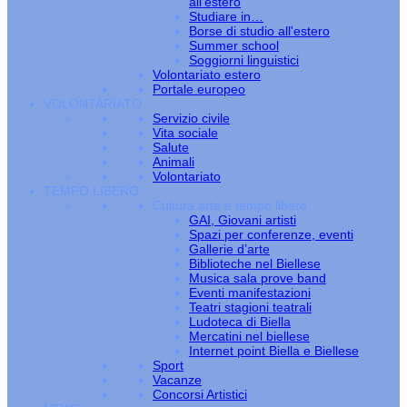
all’estero
Studiare in…
Borse di studio all'estero
Summer school
Soggiorni linguistici
Volontariato estero
Portale europeo
VOLONTARIATO
Servizio civile
Vita sociale
Salute
Animali
Volontariato
TEMPO LIBERO
Cultura arte e tempo libero
GAI, Giovani artisti
Spazi per conferenze, eventi
Gallerie d’arte
Biblioteche nel Biellese
Musica sala prove band
Eventi manifestazioni
Teatri stagioni teatrali
Ludoteca di Biella
Mercatini nel biellese
Internet point Biella e Biellese
Sport
Vacanze
Concorsi Artistici