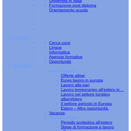
Università in Italia
Formazione post diploma
Orientamento scuola
CORSI
Cerca corsi
Lingue
Informatica
Agenzie formative
Opportunità
ESTERO
Lavoro estero
Offerte attive
Eures lavoro in europa
Lavoro alla pari
Lavoro temporaneo all’estero in…
Lavoro nel settore turistico
alberghiero
Il settore agricolo in Europa
Estero – Altre opportunità
Vacanze
Studiare estero
Periodo scolastico all’estero
Stage di formazione e lavoro