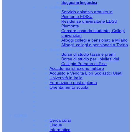
Soggiorni linguistici
Collegi e alloggi
Servizio abitativo gratuito in
Piemonte EDISU
Residenze universitarie EDSU
Piemonte
Cercare casa da studente, Collegi
universitari
Alloggi collegi e pensionati a Milano
Alloggi, collegi e pensionati a Torino
Borse e diritto allo studio
Borse di studio tasse e premi
Borse di studio per i biellesi del
Collegio Puteano di Pisa
Accademie istruzione militare
Acquisto e Vendita Libri Scolastici Usati
Università in Italia
Formazione post diploma
Orientamento scuola
CORSI
Cerca corsi
Lingue
Informatica