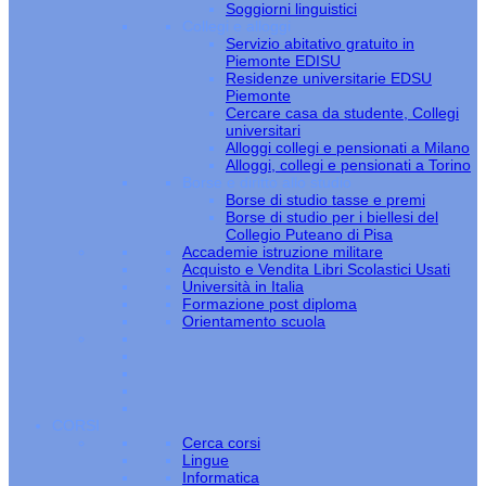
Soggiorni linguistici
Collegi e alloggi
Servizio abitativo gratuito in
Piemonte EDISU
Residenze universitarie EDSU
Piemonte
Cercare casa da studente, Collegi
universitari
Alloggi collegi e pensionati a Milano
Alloggi, collegi e pensionati a Torino
Borse e diritto allo studio
Borse di studio tasse e premi
Borse di studio per i biellesi del
Collegio Puteano di Pisa
Accademie istruzione militare
Acquisto e Vendita Libri Scolastici Usati
Università in Italia
Formazione post diploma
Orientamento scuola
CORSI
Cerca corsi
Lingue
Informatica