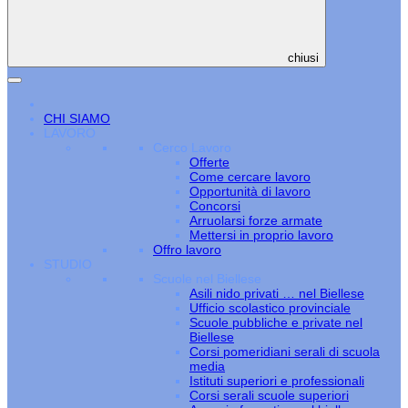
chiusi
CHI SIAMO
LAVORO
Cerco Lavoro
Offerte
Come cercare lavoro
Opportunità di lavoro
Concorsi
Arruolarsi forze armate
Mettersi in proprio lavoro
Offro lavoro
STUDIO
Scuole nel Biellese
Asili nido privati … nel Biellese
Ufficio scolastico provinciale
Scuole pubbliche e private nel
Biellese
Corsi pomeridiani serali di scuola
media
Istituti superiori e professionali
Corsi serali scuole superiori