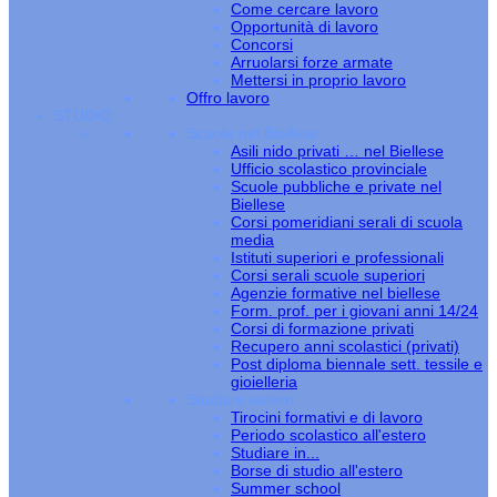
Come cercare lavoro
Opportunità di lavoro
Concorsi
Arruolarsi forze armate
Mettersi in proprio lavoro
Offro lavoro
STUDIO
Scuole nel Biellese
Asili nido privati … nel Biellese
Ufficio scolastico provinciale
Scuole pubbliche e private nel
Biellese
Corsi pomeridiani serali di scuola
media
Istituti superiori e professionali
Corsi serali scuole superiori
Agenzie formative nel biellese
Form. prof. per i giovani anni 14/24
Corsi di formazione privati
Recupero anni scolastici (privati)
Post diploma biennale sett. tessile e
gioielleria
Studiare estero
Tirocini formativi e di lavoro
Periodo scolastico all'estero
Studiare in...
Borse di studio all'estero
Summer school