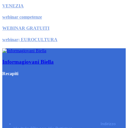
VENEZIA
webinar competenze
WEBINAR GRATUITI
webinar; EUROCULTURA
Informagiovani Biella
Recapiti
Indirizzo