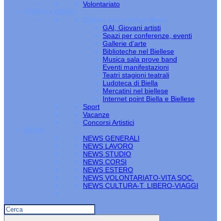
Volontariato
TEMPO LIBERO
Cultura arte e tempo libero
GAI, Giovani artisti
Spazi per conferenze, eventi
Gallerie d’arte
Biblioteche nel Biellese
Musica sala prove band
Eventi manifestazioni
Teatri stagioni teatrali
Ludoteca di Biella
Mercatini nel biellese
Internet point Biella e Biellese
Sport
Vacanze
Concorsi Artistici
NEWS
NEWS GENERALI
NEWS LAVORO
NEWS STUDIO
NEWS CORSI
NEWS ESTERO
NEWS VOLONTARIATO-VITA SOC.
NEWS CULTURA-T. LIBERO-VIAGGI