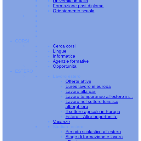
Università in Italia
Formazione post diploma
Orientamento scuola
CORSI
Cerca corsi
Lingue
Informatica
Agenzie formative
Opportunità
ESTERO
Lavoro estero
Offerte attive
Eures lavoro in europa
Lavoro alla pari
Lavoro temporaneo all’estero in…
Lavoro nel settore turistico
alberghiero
Il settore agricolo in Europa
Estero – Altre opportunità
Vacanze
Studiare estero
Periodo scolastico all’estero
Stage di formazione e lavoro