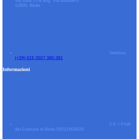
Via Italia 27/a ang. Via Battistero
13900, Biella
Telefono
(+39) 015 3507 380-381
Informazioni
C.F. / P.IVA
del Comune di Biella 00221900020