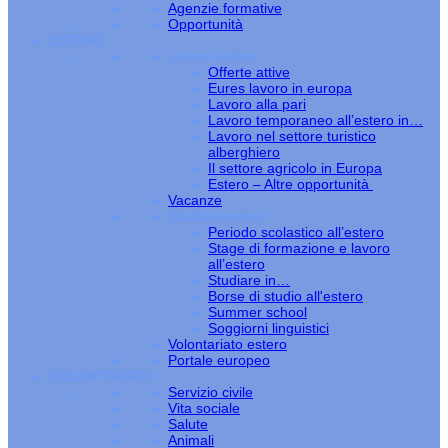
Agenzie formative
Opportunità
ESTERO
Lavoro estero
Offerte attive
Eures lavoro in europa
Lavoro alla pari
Lavoro temporaneo all’estero in…
Lavoro nel settore turistico
alberghiero
Il settore agricolo in Europa
Estero – Altre opportunità
Vacanze
Studiare estero
Periodo scolastico all’estero
Stage di formazione e lavoro
all’estero
Studiare in…
Borse di studio all'estero
Summer school
Soggiorni linguistici
Volontariato estero
Portale europeo
VOLONTARIATO
Servizio civile
Vita sociale
Salute
Animali