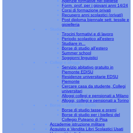
Agenzie formative nel biellese
Form. prof. per i giovani anni 14/24
Corsi di formazione privati
Recupero anni scolastici (privati)
Post diploma biennale sett. tessile e
gioielleria
Studiare estero
Tirocini formativi e di lavoro
Periodo scolastico all'estero
Studiare in...
Borse di studio all'estero
Summer school
Soggiorni linguistici
Collegi e alloggi
Servizio abitativo gratuito in
Piemonte EDISU
Residenze universitarie EDSU
Piemonte
Cercare casa da studente, Collegi
universitari
Alloggi collegi e pensionati a Milano
Alloggi, collegi e pensionati a Torino
Borse e diritto allo studio
Borse di studio tasse e premi
Borse di studio per i biellesi del
Collegio Puteano di Pisa
Accademie istruzione militare
Acquisto e Vendita Libri Scolastici Usati