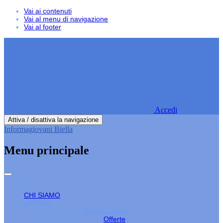
Vai ai contenuti
Vai al menu di navigazione
Vai al footer
Accedi
Attiva / disattiva la navigazione
Informagiovani Biella
Menu principale
CHI SIAMO
LAVORO
Cerco Lavoro
Offerte