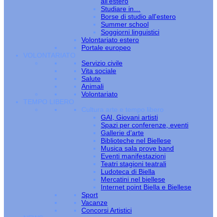
all’estero
Studiare in…
Borse di studio all'estero
Summer school
Soggiorni linguistici
Volontariato estero
Portale europeo
VOLONTARIATO
Servizio civile
Vita sociale
Salute
Animali
Volontariato
TEMPO LIBERO
Cultura arte e tempo libero
GAI, Giovani artisti
Spazi per conferenze, eventi
Gallerie d’arte
Biblioteche nel Biellese
Musica sala prove band
Eventi manifestazioni
Teatri stagioni teatrali
Ludoteca di Biella
Mercatini nel biellese
Internet point Biella e Biellese
Sport
Vacanze
Concorsi Artistici