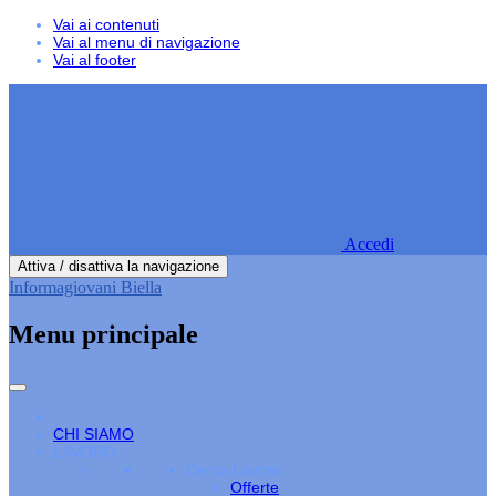
Vai ai contenuti
Vai al menu di navigazione
Vai al footer
Accedi
Attiva / disattiva la navigazione
Informagiovani Biella
Menu principale
CHI SIAMO
LAVORO
Cerco Lavoro
Offerte