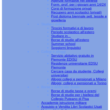
Agenzie formative nel biellese
Form. prof. per i giovani anni 14/24
Corsi di formazione privati
Recupero anni scolastici (privati)
Post diploma biennale sett. tessile e
gioielleria
Studiare estero
Tirocini formativi e di lavoro
Periodo scolastico all'estero
Studiare in...
Borse di studio all'estero
Summer school
Soggiorni linguistici
Collegi e alloggi
Servizio abitativo gratuito in
Piemonte EDISU
Residenze universitarie EDSU
Piemonte
Cercare casa da studente, Collegi
universitari
Alloggi collegi e pensionati a Milano
Alloggi, collegi e pensionati a Torino
Borse e diritto allo studio
Borse di studio tasse e premi
Borse di studio per i biellesi del
Collegio Puteano di Pisa
Accademie istruzione militare
Acquisto e Vendita Libri Scolastici Usati