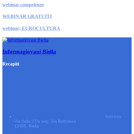
webinar competenze
WEBINAR GRATUITI
webinar; EUROCULTURA
Informagiovani Biella
Recapiti
Indirizzo
Via Italia 27/a ang. Via Battistero
13900, Biella