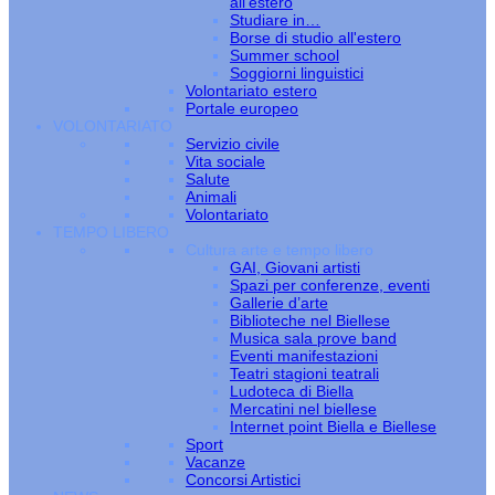
all’estero
Studiare in…
Borse di studio all'estero
Summer school
Soggiorni linguistici
Volontariato estero
Portale europeo
VOLONTARIATO
Servizio civile
Vita sociale
Salute
Animali
Volontariato
TEMPO LIBERO
Cultura arte e tempo libero
GAI, Giovani artisti
Spazi per conferenze, eventi
Gallerie d’arte
Biblioteche nel Biellese
Musica sala prove band
Eventi manifestazioni
Teatri stagioni teatrali
Ludoteca di Biella
Mercatini nel biellese
Internet point Biella e Biellese
Sport
Vacanze
Concorsi Artistici