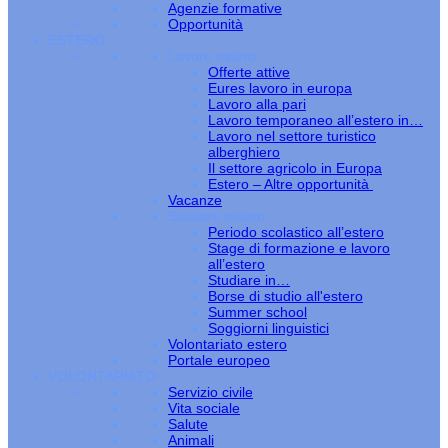
Agenzie formative
Opportunità
ESTERO
Lavoro estero
Offerte attive
Eures lavoro in europa
Lavoro alla pari
Lavoro temporaneo all’estero in…
Lavoro nel settore turistico
alberghiero
Il settore agricolo in Europa
Estero – Altre opportunità
Vacanze
Studiare estero
Periodo scolastico all’estero
Stage di formazione e lavoro
all’estero
Studiare in…
Borse di studio all'estero
Summer school
Soggiorni linguistici
Volontariato estero
Portale europeo
VOLONTARIATO
Servizio civile
Vita sociale
Salute
Animali