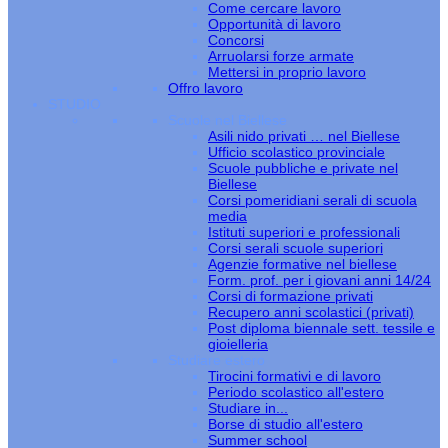
Come cercare lavoro
Opportunità di lavoro
Concorsi
Arruolarsi forze armate
Mettersi in proprio lavoro
Offro lavoro
STUDIO
Scuole nel Biellese
Asili nido privati … nel Biellese
Ufficio scolastico provinciale
Scuole pubbliche e private nel
Biellese
Corsi pomeridiani serali di scuola
media
Istituti superiori e professionali
Corsi serali scuole superiori
Agenzie formative nel biellese
Form. prof. per i giovani anni 14/24
Corsi di formazione privati
Recupero anni scolastici (privati)
Post diploma biennale sett. tessile e
gioielleria
Studiare estero
Tirocini formativi e di lavoro
Periodo scolastico all'estero
Studiare in...
Borse di studio all'estero
Summer school