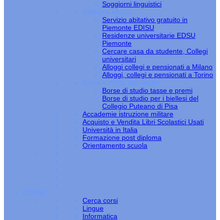
Soggiorni linguistici
Collegi e alloggi
Servizio abitativo gratuito in
Piemonte EDISU
Residenze universitarie EDSU
Piemonte
Cercare casa da studente, Collegi
universitari
Alloggi collegi e pensionati a Milano
Alloggi, collegi e pensionati a Torino
Borse e diritto allo studio
Borse di studio tasse e premi
Borse di studio per i biellesi del
Collegio Puteano di Pisa
Accademie istruzione militare
Acquisto e Vendita Libri Scolastici Usati
Università in Italia
Formazione post diploma
Orientamento scuola
CORSI
Cerca corsi
Lingue
Informatica