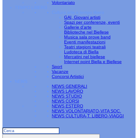
Volontariato
TEMPO LIBERO
Cultura arte e tempo libero
GAI, Giovani artisti
Spazi per conferenze, eventi
Gallerie d’arte
Biblioteche nel Biellese
Musica sala prove band
Eventi manifestazioni
Teatri stagioni teatrali
Ludoteca di Biella
Mercatini nel biellese
Internet point Biella e Biellese
Sport
Vacanze
Concorsi Artistici
NEWS
NEWS GENERALI
NEWS LAVORO
NEWS STUDIO
NEWS CORSI
NEWS ESTERO
NEWS VOLONTARIATO-VITA SOC.
NEWS CULTURA-T. LIBERO-VIAGGI