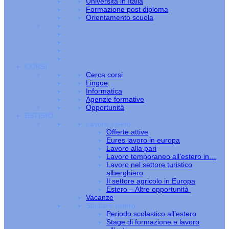
Università in Italia
Formazione post diploma
Orientamento scuola
CORSI
Cerca corsi
Lingue
Informatica
Agenzie formative
Opportunità
ESTERO
Lavoro estero
Offerte attive
Eures lavoro in europa
Lavoro alla pari
Lavoro temporaneo all’estero in…
Lavoro nel settore turistico
alberghiero
Il settore agricolo in Europa
Estero – Altre opportunità
Vacanze
Studiare estero
Periodo scolastico all’estero
Stage di formazione e lavoro