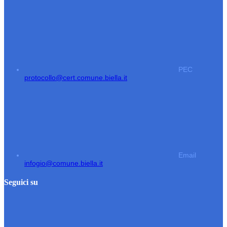
PEC
protocollo@cert.comune.biella.it
Email
infogio@comune.biella.it
Seguici su