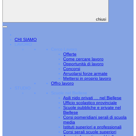
chiusi
CHI SIAMO
LAVORO
Cerco Lavoro
Offerte
Come cercare lavoro
Opportunità di lavoro
Concorsi
Arruolarsi forze armate
Mettersi in proprio lavoro
Offro lavoro
STUDIO
Scuole nel Biellese
Asili nido privati … nel Biellese
Ufficio scolastico provinciale
Scuole pubbliche e private nel
Biellese
Corsi pomeridiani serali di scuola
media
Istituti superiori e professionali
Corsi serali scuole superiori