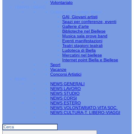
Volontariato
TEMPO LIBERO
Cultura arte e tempo libero
GAI, Giovani artisti
Spazi per conferenze, eventi
Gallerie d’arte
Biblioteche nel Biellese
Musica sala prove band
Eventi manifestazioni
Teatri stagioni teatrali
Ludoteca di Biella
Mercatini nel biellese
Internet point Biella e Biellese
Sport
Vacanze
Concorsi Artistici
NEWS
NEWS GENERALI
NEWS LAVORO
NEWS STUDIO
NEWS CORSI
NEWS ESTERO
NEWS VOLONTARIATO-VITA SOC.
NEWS CULTURA-T. LIBERO-VIAGGI