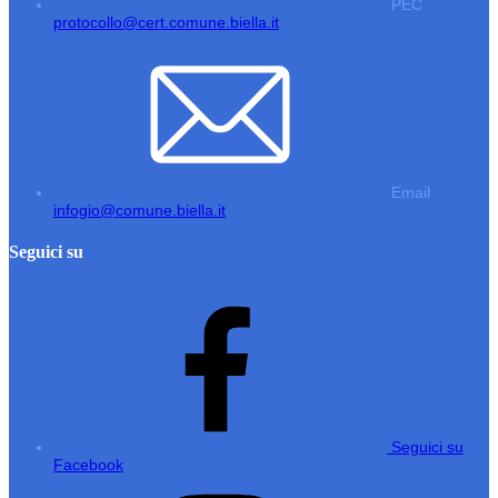
PEC
protocollo@cert.comune.biella.it
Email
infogio@comune.biella.it
Seguici su
Seguici su
Facebook