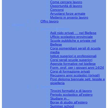
Come cercare lavoro
Opportunità di lavoro
Concorsi
Arruolarsi forze armate
Mettersi in proprio lavoro
Offro lavoro
STUDIO
Scuole nel Biellese
Asili nido privati … nel Biellese
Ufficio scolastico provinciale
Scuole pubbliche e private nel
Biellese
Corsi pomeridiani serali di scuola
media
Istituti superiori e professionali
Corsi serali scuole superiori
Agenzie formative nel biellese
Form. prof. per i giovani anni 14/24
Corsi di formazione privati
Recupero anni scolastici (privati)
Post diploma biennale sett. tessile e
gioielleria
Studiare estero
Tirocini formativi e di lavoro
Periodo scolastico all'estero
Studiare in...
Borse di studio all'estero
Summer school