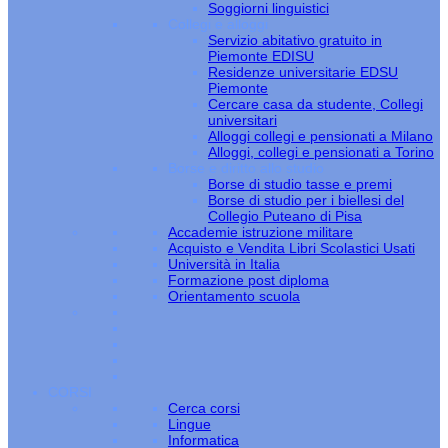
Soggiorni linguistici
Collegi e alloggi
Servizio abitativo gratuito in
Piemonte EDISU
Residenze universitarie EDSU
Piemonte
Cercare casa da studente, Collegi
universitari
Alloggi collegi e pensionati a Milano
Alloggi, collegi e pensionati a Torino
Borse e diritto allo studio
Borse di studio tasse e premi
Borse di studio per i biellesi del
Collegio Puteano di Pisa
Accademie istruzione militare
Acquisto e Vendita Libri Scolastici Usati
Università in Italia
Formazione post diploma
Orientamento scuola
CORSI
Cerca corsi
Lingue
Informatica