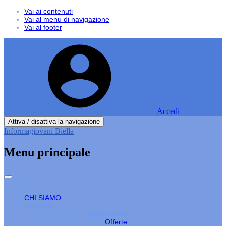
Vai ai contenuti
Vai al menu di navigazione
Vai al footer
Accedi
Attiva / disattiva la navigazione
Informagiovani Biella
Menu principale
CHI SIAMO
LAVORO
Cerco Lavoro
Offerte