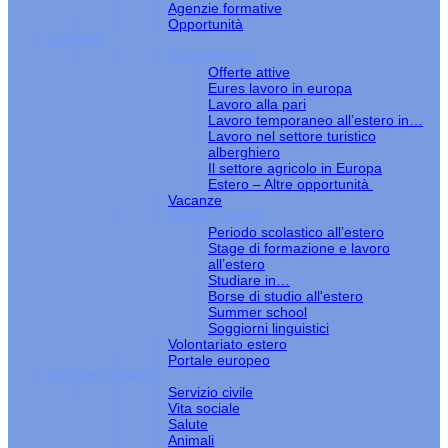
Agenzie formative
Opportunità
ESTERO
Lavoro estero
Offerte attive
Eures lavoro in europa
Lavoro alla pari
Lavoro temporaneo all’estero in…
Lavoro nel settore turistico
alberghiero
Il settore agricolo in Europa
Estero – Altre opportunità
Vacanze
Studiare estero
Periodo scolastico all’estero
Stage di formazione e lavoro
all’estero
Studiare in…
Borse di studio all'estero
Summer school
Soggiorni linguistici
Volontariato estero
Portale europeo
VOLONTARIATO
Servizio civile
Vita sociale
Salute
Animali