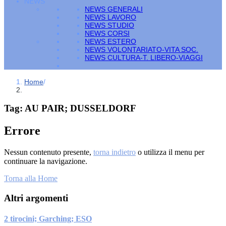
NEWS
NEWS GENERALI
NEWS LAVORO
NEWS STUDIO
NEWS CORSI
NEWS ESTERO
NEWS VOLONTARIATO-VITA SOC.
NEWS CULTURA-T. LIBERO-VIAGGI
Home
/
Tag:
AU PAIR; DUSSELDORF
Errore
Nessun contenuto presente,
torna indietro
o utilizza il menu per
continuare la navigazione.
Torna alla Home
Altri argomenti
2 tirocini; Garching; ESO