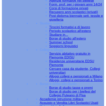
Agenzie formative nel biellese
Form. prof. per i giovani anni 14/24
Corsi di formazione privati
Recupero anni scolastici (privati)
Post diploma biennale sett. tessile e
gioielleria
Studiare estero
Tirocini formativi e di lavoro
Periodo scolastico all'estero
Studiare in...
Borse di studio all'estero
Summer school
Soggiorni linguistici
Collegi e alloggi
Servizio abitativo gratuito in
Piemonte EDISU
Residenze universitarie EDSU
Piemonte
Cercare casa da studente, Collegi
universitari
Alloggi collegi e pensionati a Milano
Alloggi, collegi e pensionati a Torino
Borse e diritto allo studio
Borse di studio tasse e premi
Borse di studio per i biellesi del
Collegio Puteano di Pisa
Accademie istruzione militare
Acquisto e Vendita Libri Scolastici Usati