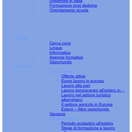
Università in Italia
Formazione post diploma
Orientamento scuola
CORSI
Cerca corsi
Lingue
Informatica
Agenzie formative
Opportunità
ESTERO
Lavoro estero
Offerte attive
Eures lavoro in europa
Lavoro alla pari
Lavoro temporaneo all’estero in…
Lavoro nel settore turistico
alberghiero
Il settore agricolo in Europa
Estero – Altre opportunità
Vacanze
Studiare estero
Periodo scolastico all’estero
Stage di formazione e lavoro