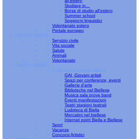
all’estero
Studiare in…
Borse di studio all'estero
Summer school
Soggiorni linguistici
Volontariato estero
Portale europeo
VOLONTARIATO
Servizio civile
Vita sociale
Salute
Animali
Volontariato
TEMPO LIBERO
Cultura arte e tempo libero
GAI, Giovani artisti
Spazi per conferenze, eventi
Gallerie d’arte
Biblioteche nel Biellese
Musica sala prove band
Eventi manifestazioni
Teatri stagioni teatrali
Ludoteca di Biella
Mercatini nel biellese
Internet point Biella e Biellese
Sport
Vacanze
Concorsi Artistici