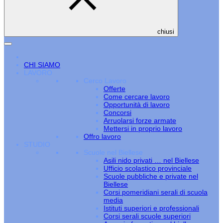
chiusi
CHI SIAMO
LAVORO
Cerco Lavoro
Offerte
Come cercare lavoro
Opportunità di lavoro
Concorsi
Arruolarsi forze armate
Mettersi in proprio lavoro
Offro lavoro
STUDIO
Scuole nel Biellese
Asili nido privati … nel Biellese
Ufficio scolastico provinciale
Scuole pubbliche e private nel
Biellese
Corsi pomeridiani serali di scuola
media
Istituti superiori e professionali
Corsi serali scuole superiori