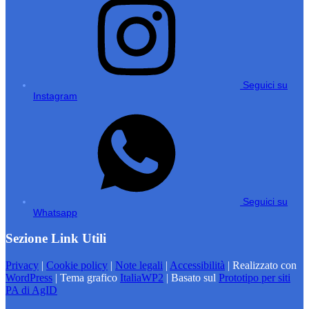
Seguici su
Instagram
Seguici su
Whatsapp
Sezione Link Utili
Privacy
|
Cookie policy
|
Note legali
|
Accessibilità
| Realizzato con
WordPress
|
Tema grafico
ItaliaWP2
| Basato sul
Prototipo per siti
PA di AgID